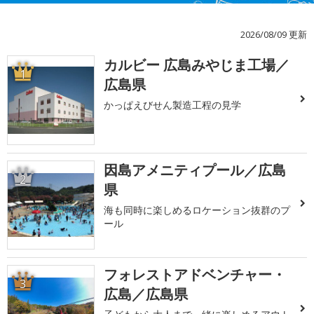
2026/08/09 更新
カルビー 広島みやじま工場／
1
広島県
かっぱえびせん製造工程の見学
因島アメニティプール／広島
2
県
海も同時に楽しめるロケーション抜群のプ
ール
フォレストアドベンチャー・
3
広島／広島県