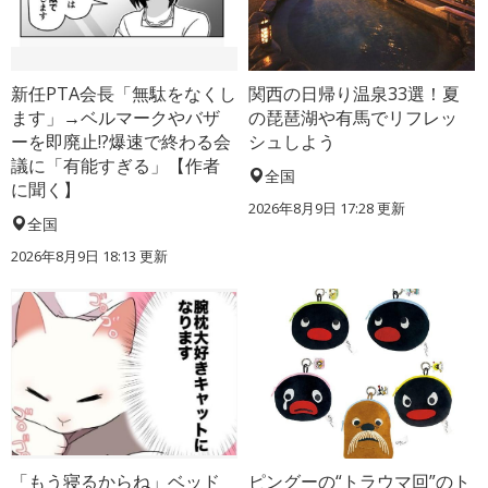
新任PTA会長「無駄をなくし
関西の日帰り温泉33選！夏
ます」→ベルマークやバザ
の琵琶湖や有馬でリフレッ
ーを即廃止!?爆速で終わる会
シュしよう
議に「有能すぎる」【作者
全国
に聞く】
2026年8月9日 17:28
更新
全国
2026年8月9日 18:13
更新
「もう寝るからね」ベッド
ピングーの“トラウマ回”のト