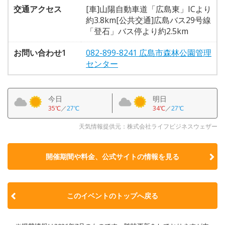
交通アクセス
[車]山陽自動車道「広島東」ICより
約3.8km[公共交通]広島バス29号線
「登石」バス停より約2.5km
お問い合わせ1
082-899-8241 広島市森林公園管理
センター
今日
明日
35℃
／
27℃
34℃
／
27℃
天気情報提供元：株式会社ライフビジネスウェザー
開催期間や料金、公式サイトの
情報を見る
このイベントのトップへ戻る