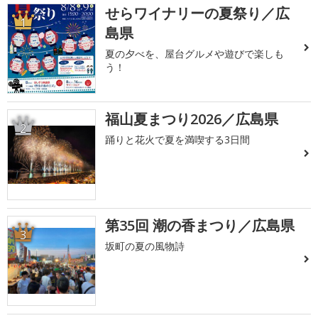
せらワイナリーの夏祭り／広
1
島県
夏の夕べを、屋台グルメや遊びで楽しも
う！
福山夏まつり2026／広島県
2
踊りと花火で夏を満喫する3日間
第35回 潮の香まつり／広島県
3
坂町の夏の風物詩