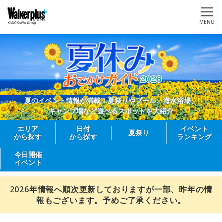
MENU
夏のイベント情報が満載！夏祭りやプール、海水浴場、
キャンプ場など遊べるスポットを大紹介
エリア
日付
イベント
夏祭り
から探す
から探す
ランキング
今日開催
イベント
2026年情報へ順次更新しておりますが一部、昨年の情
報もございます。予めご了承ください。