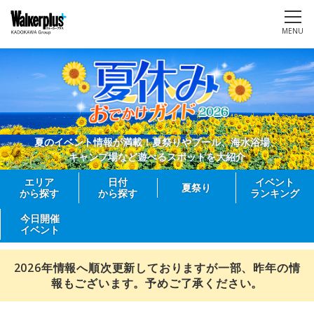
MENU
夏のイベント情報が満載！夏祭りやプール、海水浴場、
キャンプ場など遊べるスポットを大紹介
エリア
日付
イベント
夏祭り
から探す
から探す
ランキング
今日開催
イベント
2026年情報へ順次更新しておりますが一部、昨年の情
報もございます。予めご了承ください。