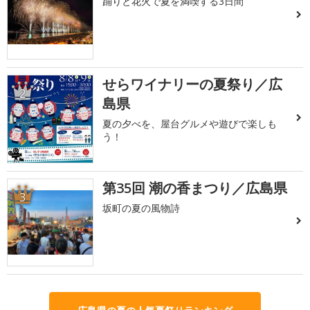
踊りと花火で夏を満喫する3日間
せらワイナリーの夏祭り／広
2
島県
夏の夕べを、屋台グルメや遊びで楽しも
う！
第35回 潮の香まつり／広島県
3
坂町の夏の風物詩