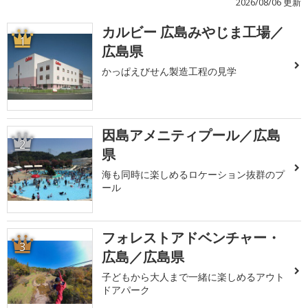
2026/08/06 更新
カルビー 広島みやじま工場／
1
広島県
かっぱえびせん製造工程の見学
因島アメニティプール／広島
2
県
海も同時に楽しめるロケーション抜群のプ
ール
フォレストアドベンチャー・
3
広島／広島県
子どもから大人まで一緒に楽しめるアウト
ドアパーク