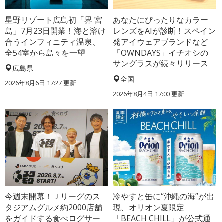
星野リゾート広島初「界 宮
あなたにぴったりなカラー
島」7月23日開業！海と溶け
レンズをAIが診断！スペイン
合うインフィニティ温泉、
発アイウェアブランドなど
全54室から島々を一望
「OWNDAYS」イチオシの
サングラスが続々リリース
広島県
全国
2026年8月6日 17:27
更新
2026年8月4日 17:00
更新
今週末開幕！Ｊリーグのス
冷やすと缶に“沖縄の海”が出
タジアムグルメ約2000店舗
現、オリオン夏限定
をガイドする食べログサー
「BEACH CHILL」が公式通