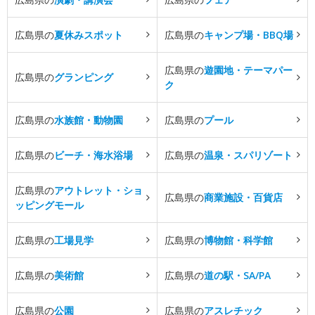
広島県の
夏休みスポット
広島県の
キャンプ場・BBQ場
広島県の
遊園地・テーマパー
広島県の
グランピング
ク
広島県の
水族館・動物園
広島県の
プール
広島県の
ビーチ・海水浴場
広島県の
温泉・スパリゾート
広島県の
アウトレット・ショ
広島県の
商業施設・百貨店
ッピングモール
広島県の
工場見学
広島県の
博物館・科学館
広島県の
美術館
広島県の
道の駅・SA/PA
広島県の
公園
広島県の
アスレチック