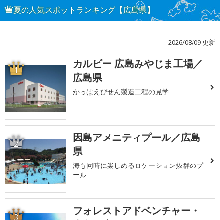
夏の人気スポットランキング【広島県】
2026/08/09 更新
カルビー 広島みやじま工場／
1
広島県
かっぱえびせん製造工程の見学
因島アメニティプール／広島
2
県
海も同時に楽しめるロケーション抜群のプ
ール
フォレストアドベンチャー・
3