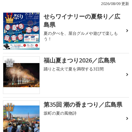
2026/08/09 更新
せらワイナリーの夏祭り／広
1
島県
夏の夕べを、屋台グルメや遊びで楽しも
う！
福山夏まつり2026／広島県
2
踊りと花火で夏を満喫する3日間
第35回 潮の香まつり／広島県
3
坂町の夏の風物詩