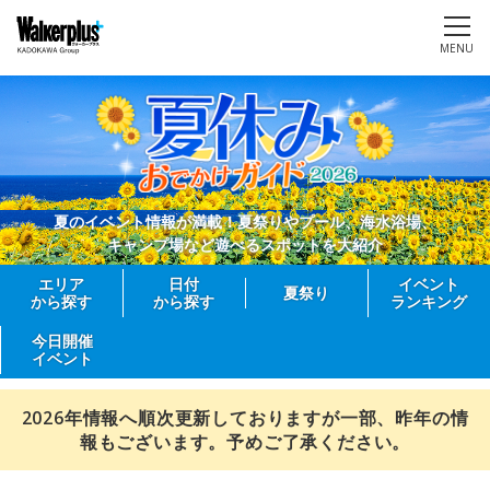
MENU
夏のイベント情報が満載！夏祭りやプール、海水浴場、
キャンプ場など遊べるスポットを大紹介
エリア
日付
イベント
夏祭り
から探す
から探す
ランキング
今日開催
イベント
2026年情報へ順次更新しておりますが一部、昨年の情
報もございます。予めご了承ください。