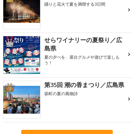
踊りと花火で夏を満喫する3日間
せらワイナリーの夏祭り／広
2
島県
夏の夕べを、屋台グルメや遊びで楽しも
う！
第35回 潮の香まつり／広島県
3
坂町の夏の風物詩