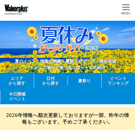
MENU
夏のイベント情報が満載！夏祭りやプール、海水浴場、
キャンプ場など遊べるスポットを大紹介
エリア
日付
イベント
夏祭り
から探す
から探す
ランキング
今日開催
イベント
2026年情報へ順次更新しておりますが一部、昨年の情
報もございます。予めご了承ください。