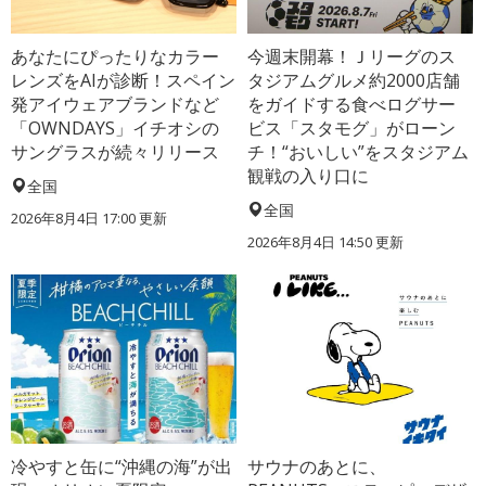
あなたにぴったりなカラー
今週末開幕！Ｊリーグのス
レンズをAIが診断！スペイン
タジアムグルメ約2000店舗
発アイウェアブランドなど
をガイドする食べログサー
「OWNDAYS」イチオシの
ビス「スタモグ」がローン
サングラスが続々リリース
チ！“おいしい”をスタジアム
観戦の入り口に
全国
全国
2026年8月4日 17:00
更新
2026年8月4日 14:50
更新
冷やすと缶に“沖縄の海”が出
サウナのあとに、