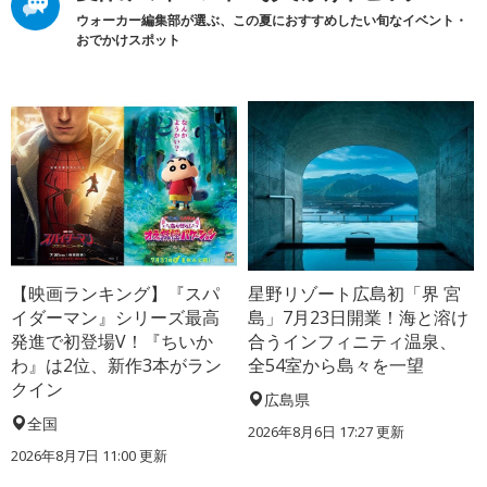
ウォーカー編集部が選ぶ、この夏におすすめしたい旬なイベント・
おでかけスポット
【映画ランキング】『スパ
星野リゾート広島初「界 宮
イダーマン』シリーズ最高
島」7月23日開業！海と溶け
発進で初登場V！『ちいか
合うインフィニティ温泉、
わ』は2位、新作3本がラン
全54室から島々を一望
クイン
広島県
全国
2026年8月6日 17:27
更新
2026年8月7日 11:00
更新