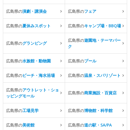
広島県の
演劇・講演会
広島県の
フェア
広島県の
夏休みスポット
広島県の
キャンプ場・BBQ場
広島県の
遊園地・テーマパー
広島県の
グランピング
ク
広島県の
水族館・動物園
広島県の
プール
広島県の
ビーチ・海水浴場
広島県の
温泉・スパリゾート
広島県の
アウトレット・ショ
広島県の
商業施設・百貨店
ッピングモール
広島県の
工場見学
広島県の
博物館・科学館
広島県の
美術館
広島県の
道の駅・SA/PA