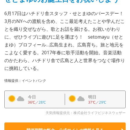
6月17日はハチドリ舎スタッフ・せとまゆのバースデー！
3月のNYへの渡航を含め、ここ最近考えたことや学んだこ
とを織り交ぜながら、歌とお話を届ける。お祝いがわり
に、ぜひライブに遊びに足を運ぼう！ setomayu（せと
まゆ）プロフィール…広島生まれ、広島育ち。旅と地元を
こよなく愛する。2017年春に歌手活動を開始。音楽活動
のかたわら、ハチドリ舎で広島と人と世界をつなぐ場作り
に挑戦している。
情報提供：イベントバンク
今日
明日
36℃
／
28℃
37℃
／
29℃
天気情報提供元：株式会社ライフビジネスウェザー