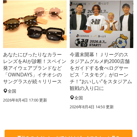
あなたにぴったりなカラー
今週末開幕！Ｊリーグのス
レンズをAIが診断！スペイン
タジアムグルメ約2000店舗
発アイウェアブランドなど
をガイドする食べログサー
「OWNDAYS」イチオシの
ビス「スタモグ」がローン
サングラスが続々リリース
チ！“おいしい”をスタジアム
観戦の入り口に
全国
全国
2026年8月4日 17:00
更新
2026年8月4日 14:50
更新