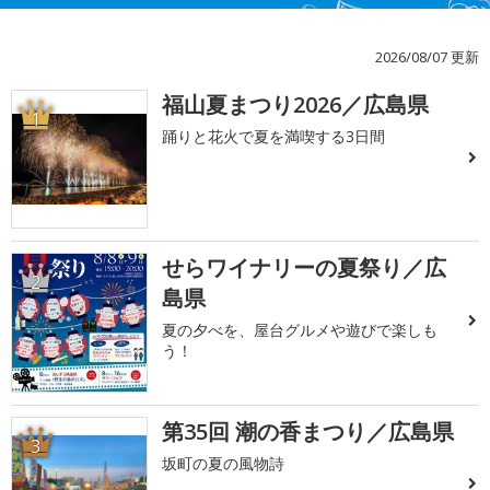
2026/08/07 更新
福山夏まつり2026／広島県
1
踊りと花火で夏を満喫する3日間
せらワイナリーの夏祭り／広
2
島県
夏の夕べを、屋台グルメや遊びで楽しも
う！
第35回 潮の香まつり／広島県
3
坂町の夏の風物詩