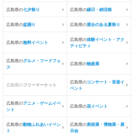
広島県の
七夕祭り
広島県の
縁日・納涼祭
広島県の
盆踊り
広島県の
屋台のある夏祭り
広島県の
体験イベント・アク
広島県の
無料イベント
ティビティ
広島県の
グルメ・フードフェ
広島県の
物産展
ス
広島県の
コンサート・音楽イ
広島県の
フリーマーケット
ベント
広島県の
アニメ・ゲームイベ
広島県の
花イベント
ント
広島県の
動物ふれあいイベン
広島県の
美術展・博物展・展
ト
示会