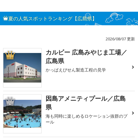
夏の人気スポットランキング【広島県】
2026/08/07 更新
カルビー 広島みやじま工場／
1
広島県
かっぱえびせん製造工程の見学
因島アメニティプール／広島
2
県
海も同時に楽しめるロケーション抜群のプ
ール