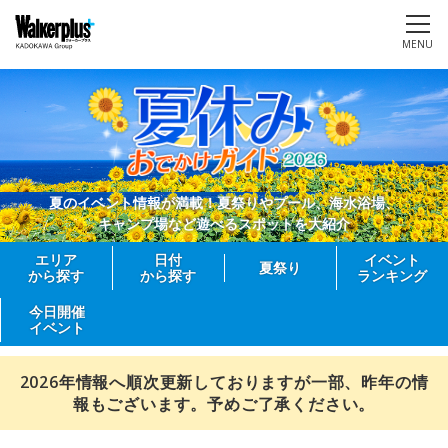
MENU
夏のイベント情報が満載！夏祭りやプール、海水浴場、
キャンプ場など遊べるスポットを大紹介
エリア
日付
イベント
夏祭り
から探す
から探す
ランキング
今日開催
イベント
2026年情報へ順次更新しておりますが一部、昨年の情
報もございます。予めご了承ください。