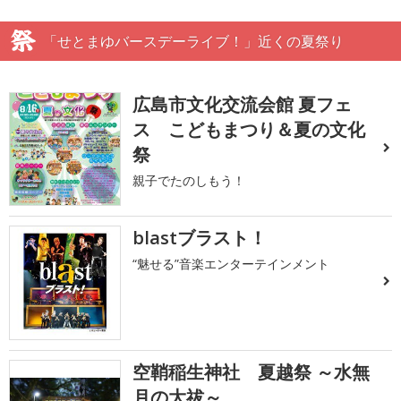
「せとまゆバースデーライブ！」近くの夏祭り
広島市文化交流会館 夏フェ
ス こどもまつり＆夏の文化
祭
親子でたのしもう！
blastブラスト！
“魅せる”音楽エンターテインメント
空鞘稲生神社 夏越祭 ～水無
月の大祓～