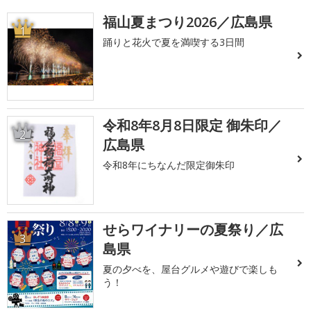
福山夏まつり2026／広島県
1
踊りと花火で夏を満喫する3日間
令和8年8月8日限定 御朱印／
2
広島県
令和8年にちなんだ限定御朱印
せらワイナリーの夏祭り／広
3
島県
夏の夕べを、屋台グルメや遊びで楽しも
う！