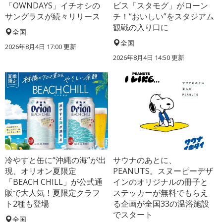
「OWNDAYS」イチオシの
ビス「スタモグ」がローン
サングラスが続々リリース
チ！“おいしい”をスタジアム
観戦の入り口に
全国
全国
2026年8月4日 17:00
更新
2026年8月4日 14:50
更新
冷やすと缶に“沖縄の海”が出
サウナのあとに、
現、オリオン夏限定
PEANUTS。スヌーピーデザ
「BEACH CHILL」が公式通
インのオリジナルの冊子と
販で大人気！夏限定クラフ
ステッカーが無料でもらえ
ト2種も登場
る企画が全国33の温浴施設
でスタート
全国