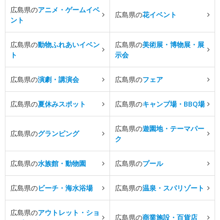
広島県の
アニメ・ゲームイベ
広島県の
花イベント
ント
広島県の
動物ふれあいイベン
広島県の
美術展・博物展・展
ト
示会
広島県の
演劇・講演会
広島県の
フェア
広島県の
夏休みスポット
広島県の
キャンプ場・BBQ場
広島県の
遊園地・テーマパー
広島県の
グランピング
ク
広島県の
水族館・動物園
広島県の
プール
広島県の
ビーチ・海水浴場
広島県の
温泉・スパリゾート
広島県の
アウトレット・ショ
広島県の
商業施設・百貨店