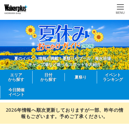
MENU
夏のイベント情報が満載！夏祭りやプール、海水浴場、
キャンプ場など遊べるスポットを大紹介
エリア
日付
イベント
夏祭り
から探す
から探す
ランキング
今日開催
イベント
2026年情報へ順次更新しておりますが一部、昨年の情
報もございます。予めご了承ください。