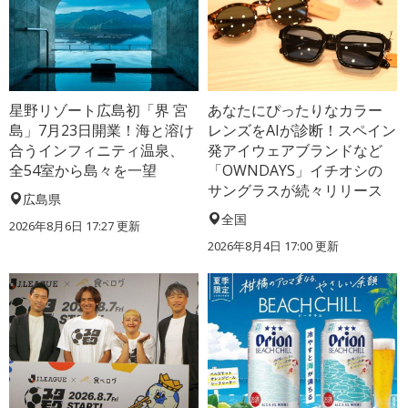
星野リゾート広島初「界 宮
あなたにぴったりなカラー
島」7月23日開業！海と溶け
レンズをAIが診断！スペイン
合うインフィニティ温泉、
発アイウェアブランドなど
全54室から島々を一望
「OWNDAYS」イチオシの
サングラスが続々リリース
広島県
全国
2026年8月6日 17:27
更新
2026年8月4日 17:00
更新