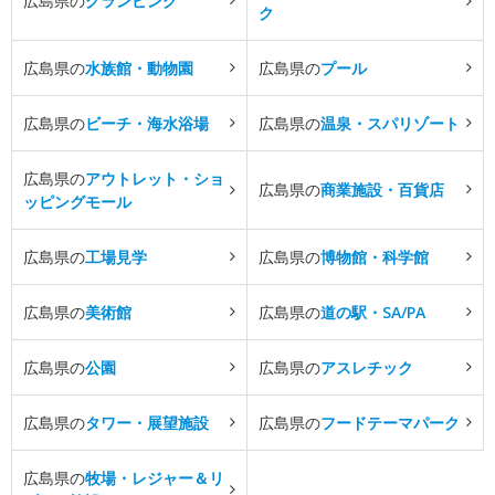
広島県の
グランピング
ク
広島県の
水族館・動物園
広島県の
プール
広島県の
ビーチ・海水浴場
広島県の
温泉・スパリゾート
広島県の
アウトレット・ショ
広島県の
商業施設・百貨店
ッピングモール
広島県の
工場見学
広島県の
博物館・科学館
広島県の
美術館
広島県の
道の駅・SA/PA
広島県の
公園
広島県の
アスレチック
広島県の
タワー・展望施設
広島県の
フードテーマパーク
広島県の
牧場・レジャー＆リ