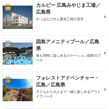
カルビー 広島みやじま工場／
1
広島県
かっぱえびせん製造工程の見学
因島アメニティプール／広島
2
県
海も同時に楽しめるロケーション抜群のプ
ール
フォレストアドベンチャー・
3
広島／広島県
子どもから大人まで一緒に楽しめるアウト
ドアパーク