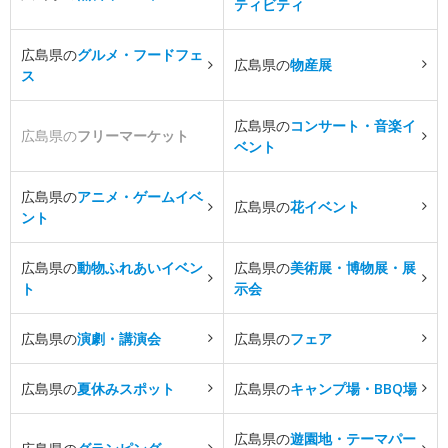
ティビティ
広島県の
グルメ・フードフェ
広島県の
物産展
ス
広島県の
コンサート・音楽イ
広島県の
フリーマーケット
ベント
広島県の
アニメ・ゲームイベ
広島県の
花イベント
ント
広島県の
動物ふれあいイベン
広島県の
美術展・博物展・展
ト
示会
広島県の
演劇・講演会
広島県の
フェア
広島県の
夏休みスポット
広島県の
キャンプ場・BBQ場
広島県の
遊園地・テーマパー