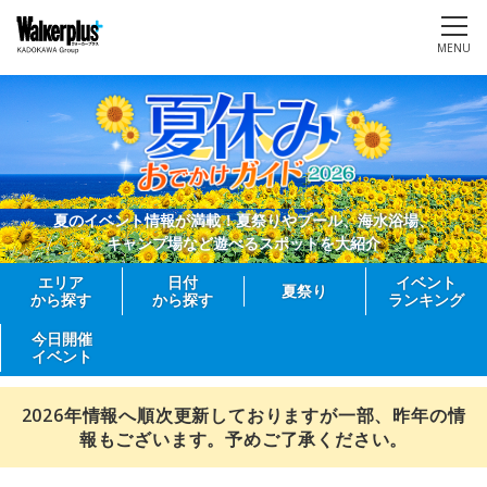
MENU
夏のイベント情報が満載！夏祭りやプール、海水浴場、
キャンプ場など遊べるスポットを大紹介
エリア
日付
イベント
夏祭り
から探す
から探す
ランキング
今日開催
イベント
2026年情報へ順次更新しておりますが一部、昨年の情
報もございます。予めご了承ください。