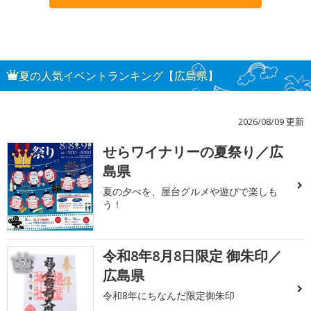
夏の人気イベントランキング【広島県】
2026/08/09 更新
せらワイナリーの夏祭り／広
1
島県
夏の夕べを、屋台グルメや遊びで楽しも
う！
令和8年8月8日限定 御朱印／
2
広島県
令和8年にちなんだ限定御朱印