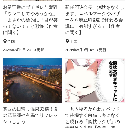
お留守番にブチギレた愛猫
新任PTA会長「無駄をなくし
「ウンコしてやろうかな」
ます」→ベルマークやバザ
→まさかの標的に「目が笑
ーを即廃止!?爆速で終わる会
ってない！」と恐怖【作者
議に「有能すぎる」【作者
に聞く】
に聞く】
全国
全国
2026年8月9日 20:30
更新
2026年8月9日 18:13
更新
関西の日帰り温泉33選！夏
「もう寝るからね」ベッド
の琵琶湖や有馬でリフレッ
で待機する白猫→冬になる
シュしよう
と現れる「腕枕ヤクザ」の
予想外な生態【作者に聞