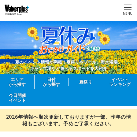
MENU
夏のイベント情報が満載！夏祭りやプール、海水浴場、
キャンプ場など遊べるスポットを大紹介
エリア
日付
イベント
夏祭り
から探す
から探す
ランキング
今日開催
イベント
2026年情報へ順次更新しておりますが一部、昨年の情
報もございます。予めご了承ください。