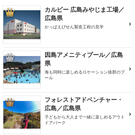
カルビー 広島みやじま工場／
1
広島県
かっぱえびせん製造工程の見学
因島アメニティプール／広島
2
県
海も同時に楽しめるロケーション抜群のプ
ール
フォレストアドベンチャー・
3
広島／広島県
子どもから大人まで一緒に楽しめるアウト
ドアパーク