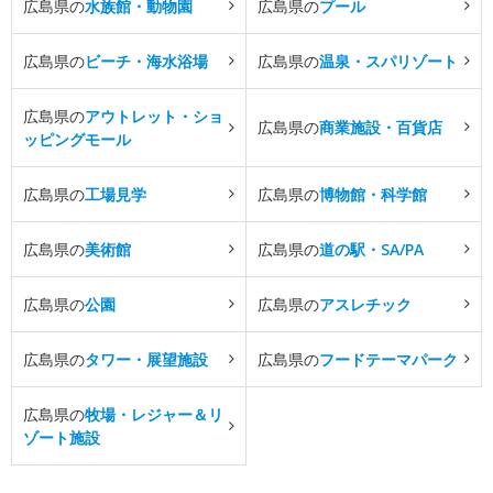
広島県の
水族館・動物園
広島県の
プール
広島県の
ビーチ・海水浴場
広島県の
温泉・スパリゾート
広島県の
アウトレット・ショ
広島県の
商業施設・百貨店
ッピングモール
広島県の
工場見学
広島県の
博物館・科学館
広島県の
美術館
広島県の
道の駅・SA/PA
広島県の
公園
広島県の
アスレチック
広島県の
タワー・展望施設
広島県の
フードテーマパーク
広島県の
牧場・レジャー＆リ
ゾート施設