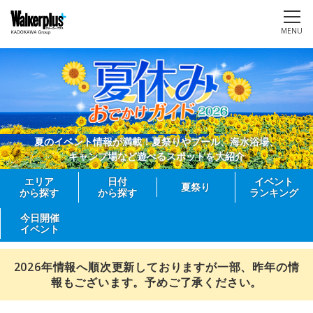
MENU
夏のイベント情報が満載！夏祭りやプール、海水浴場、
キャンプ場など遊べるスポットを大紹介
エリア
日付
イベント
夏祭り
から探す
から探す
ランキング
今日開催
イベント
2026年情報へ順次更新しておりますが一部、昨年の情
報もございます。予めご了承ください。