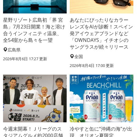
星野リゾート広島初「界 宮
あなたにぴったりなカラー
島」7月23日開業！海と溶け
レンズをAIが診断！スペイン
合うインフィニティ温泉、
発アイウェアブランドなど
全54室から島々を一望
「OWNDAYS」イチオシの
サングラスが続々リリース
広島県
全国
2026年8月6日 17:27
更新
2026年8月4日 17:00
更新
今週末開幕！Ｊリーグのス
冷やすと缶に“沖縄の海”が出
タジアムグルメ約2000店舗
現、オリオン夏限定