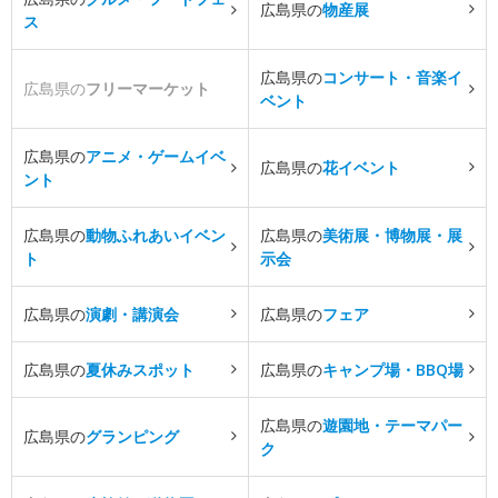
広島県の
物産展
ス
広島県の
コンサート・音楽イ
広島県の
フリーマーケット
ベント
広島県の
アニメ・ゲームイベ
広島県の
花イベント
ント
広島県の
動物ふれあいイベン
広島県の
美術展・博物展・展
ト
示会
広島県の
演劇・講演会
広島県の
フェア
広島県の
夏休みスポット
広島県の
キャンプ場・BBQ場
広島県の
遊園地・テーマパー
広島県の
グランピング
ク