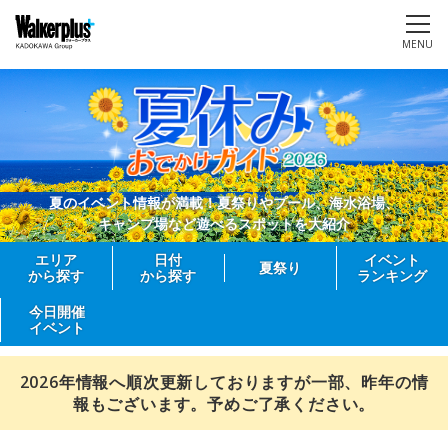
MENU
夏のイベント情報が満載！夏祭りやプール、海水浴場、
キャンプ場など遊べるスポットを大紹介
エリア
日付
イベント
夏祭り
から探す
から探す
ランキング
今日開催
イベント
2026年情報へ順次更新しておりますが一部、昨年の情
報もございます。予めご了承ください。