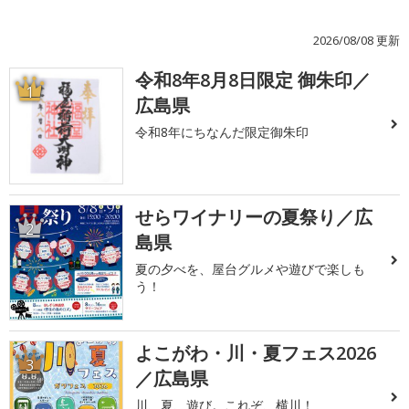
2026/08/08 更新
令和8年8月8日限定 御朱印／
1
広島県
令和8年にちなんだ限定御朱印
せらワイナリーの夏祭り／広
2
島県
夏の夕べを、屋台グルメや遊びで楽しも
う！
よこがわ・川・夏フェス2026
3
／広島県
川、夏、遊び。これぞ、横川！