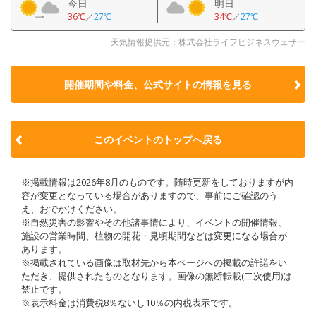
今日
明日
36℃
／
27℃
34℃
／
27℃
天気情報提供元：株式会社ライフビジネスウェザー
開催期間や料金、公式サイトの
情報を見る
このイベントのトップへ戻る
※掲載情報は2026年8月のものです。随時更新をしておりますが内
容が変更となっている場合がありますので、事前にご確認のう
え、おでかけください。
※自然災害の影響やその他諸事情により、イベントの開催情報、
施設の営業時間、植物の開花・見頃期間などは変更になる場合が
あります。
※掲載されている画像は取材先から本ページへの掲載の許諾をい
ただき、提供されたものとなります。画像の無断転載(二次使用)は
禁止です。
※表示料金は消費税8％ないし10％の内税表示です。