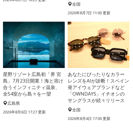
全国
2026年8月7日 11:00
更新
星野リゾート広島初「界 宮
あなたにぴったりなカラー
島」7月23日開業！海と溶け
レンズをAIが診断！スペイン
合うインフィニティ温泉、
発アイウェアブランドなど
全54室から島々を一望
「OWNDAYS」イチオシの
サングラスが続々リリース
広島県
全国
2026年8月6日 17:27
更新
2026年8月4日 17:00
更新