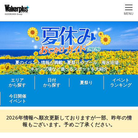
MENU
夏のイベント情報が満載！夏祭りやプール、海水浴場、
キャンプ場など遊べるスポットを大紹介
エリア
日付
イベント
夏祭り
から探す
から探す
ランキング
今日開催
イベント
2026年情報へ順次更新しておりますが一部、昨年の情
報もございます。予めご了承ください。