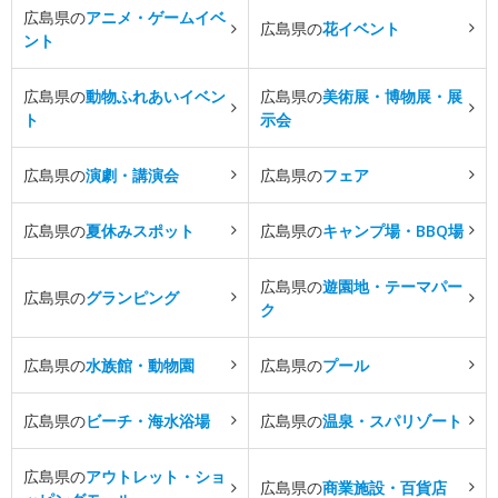
広島県の
アニメ・ゲームイベ
広島県の
花イベント
ント
広島県の
動物ふれあいイベン
広島県の
美術展・博物展・展
ト
示会
広島県の
演劇・講演会
広島県の
フェア
広島県の
夏休みスポット
広島県の
キャンプ場・BBQ場
広島県の
遊園地・テーマパー
広島県の
グランピング
ク
広島県の
水族館・動物園
広島県の
プール
広島県の
ビーチ・海水浴場
広島県の
温泉・スパリゾート
広島県の
アウトレット・ショ
広島県の
商業施設・百貨店