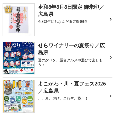
令和8年8月8日限定 御朱印／
1
広島県
令和8年にちなんだ限定御朱印
せらワイナリーの夏祭り／広
2
島県
夏の夕べを、屋台グルメや遊びで楽しも
う！
よこがわ・川・夏フェス2026
3
／広島県
川、夏、遊び。これぞ、横川！