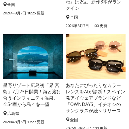
わ』は2位、新作3本がラン
全国
クイン
2026年8月7日 18:25
更新
全国
2026年8月7日 11:00
更新
星野リゾート広島初「界 宮
あなたにぴったりなカラー
島」7月23日開業！海と溶け
レンズをAIが診断！スペイン
合うインフィニティ温泉、
発アイウェアブランドなど
全54室から島々を一望
「OWNDAYS」イチオシの
サングラスが続々リリース
広島県
全国
2026年8月6日 17:27
更新
2026年8月4日 17:00
更新