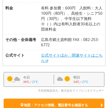
料金
有料 参加費：600円 入館料：大人
100円（80円）、高校生・シニア50
円（30円）、中学生以下無料
※（ ）内は有料入館者30名以上の
団体料金
その他・全体備考
広島市郷土資料館 FAX：082-253-
6772
公式サイト
公式サイトほか、関連サイトはこち
ら
今日
明日
36℃
／
27℃
34℃
／
27℃
天気情報提供元：株式会社ライフビジネスウェザー
地図・アクセス情報、電話番号を確認する