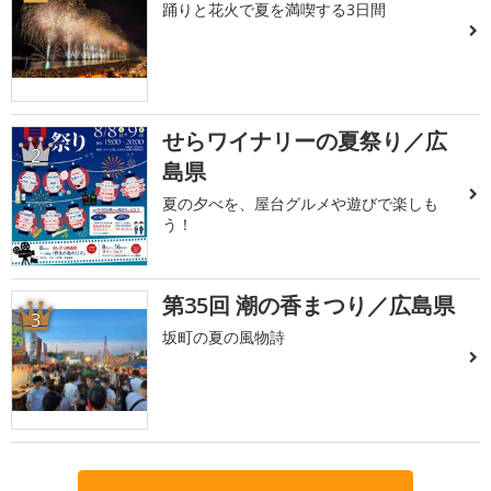
踊りと花火で夏を満喫する3日間
せらワイナリーの夏祭り／広
2
島県
夏の夕べを、屋台グルメや遊びで楽しも
う！
第35回 潮の香まつり／広島県
3
坂町の夏の風物詩