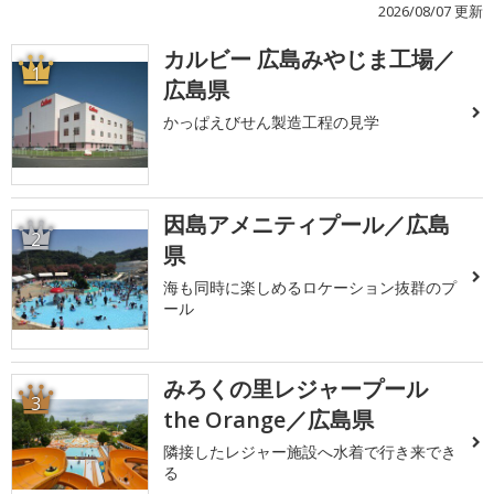
2026/08/07 更新
カルビー 広島みやじま工場／
1
広島県
かっぱえびせん製造工程の見学
因島アメニティプール／広島
2
県
海も同時に楽しめるロケーション抜群のプ
ール
みろくの里レジャープール
3
the Orange／広島県
隣接したレジャー施設へ水着で行き来でき
る