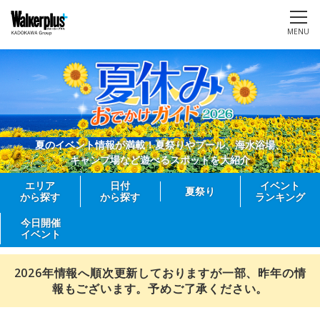
MENU
夏のイベント情報が満載！夏祭りやプール、海水浴場、
キャンプ場など遊べるスポットを大紹介
エリア
日付
イベント
夏祭り
から探す
から探す
ランキング
今日開催
イベント
2026年情報へ順次更新しておりますが一部、昨年の情
報もございます。予めご了承ください。