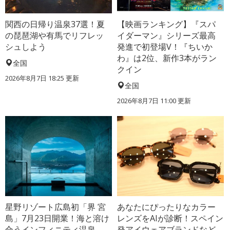
関西の日帰り温泉37選！夏
【映画ランキング】『スパ
の琵琶湖や有馬でリフレッ
イダーマン』シリーズ最高
シュしよう
発進で初登場V！『ちいか
わ』は2位、新作3本がラン
全国
クイン
2026年8月7日 18:25
更新
全国
2026年8月7日 11:00
更新
星野リゾート広島初「界 宮
あなたにぴったりなカラー
島」7月23日開業！海と溶け
レンズをAIが診断！スペイン
合うインフィニティ温泉、
発アイウェアブランドなど