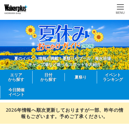
MENU
夏のイベント情報が満載！夏祭りやプール、海水浴場、
キャンプ場など遊べるスポットを大紹介
エリア
日付
イベント
夏祭り
から探す
から探す
ランキング
今日開催
イベント
2026年情報へ順次更新しておりますが一部、昨年の情
報もございます。予めご了承ください。