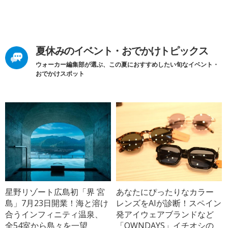
夏休みのイベント・おでかけトピックス
ウォーカー編集部が選ぶ、この夏におすすめしたい旬なイベント・
おでかけスポット
星野リゾート広島初「界 宮
あなたにぴったりなカラー
島」7月23日開業！海と溶け
レンズをAIが診断！スペイン
合うインフィニティ温泉、
発アイウェアブランドなど
全54室から島々を一望
「OWNDAYS」イチオシの