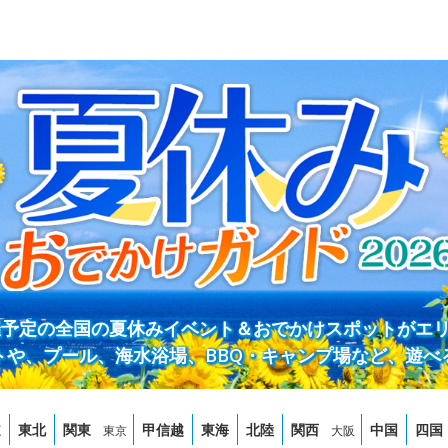
開催予定の全国の夏休みイベント＆おでかけスポットがエ
トや、プール、海水浴場、BBQ・キャンプ場など、遊べ
道
東北
関東
甲信越
東海
北陸
関西
中国
四国
東京
大阪