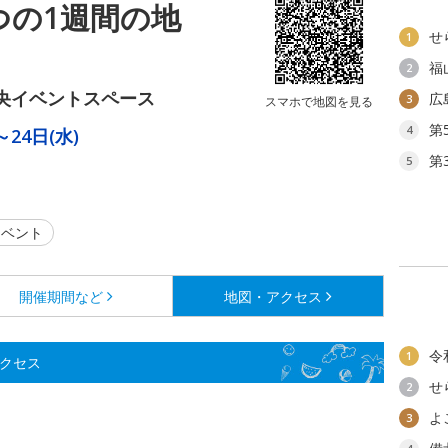
つの1週間の地
せ
1
福
2
央イベントスペース
広
3
スマホで地図を見る
第
4
～24日(水)
第
5
ベント
開催期間など
地図・アクセス
令
1
アクセス
せ
2
よ
3