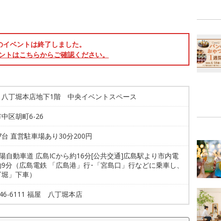
のイベントは終了しました。
ントはこちらからご確認ください。
 八丁堀本店地下1階 中央イベントスペース
中区胡町6-26
77台 直営駐車場あり30分200円
山陽自動車道 広島ICから約16分[公共交通]広島駅より市内電
約9分（広島電鉄 「広島港」行･「宮島口」行などに乗車し、
丁堀」下車）
-246-6111 福屋 八丁堀本店