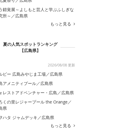
北夏祭り／広島県
う錯覚展～よしもと芸人と学ぶふしぎな
究所～／広島県
もっと見る
夏の人気スポットランキング
【広島県】
2026/08/08 更新
ルビー 広島みやじま工場／広島県
島アメニティプール／広島県
ォレストアドベンチャー・広島／広島県
ろくの里レジャープール the Orange／
島県
ヲハタ ジャムデッキ／広島県
もっと見る