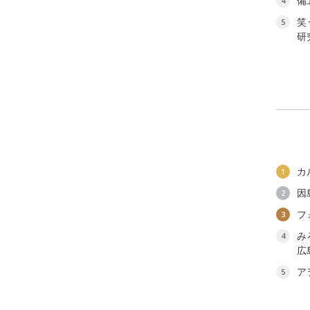
備
4
笑
5
研
カ
1
因
2
フ
3
み
4
広
ア
5