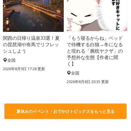
関西の日帰り温泉33選！夏
「もう寝るからね」ベッド
の琵琶湖や有馬でリフレッ
で待機する白猫→冬になる
シュしよう
と現れる「腕枕ヤクザ」の
予想外な生態【作者に聞
全国
く】
2026年8月9日 17:28
更新
全国
2026年8月8日 20:35
更新
夏休みのイベント・おでかけトピックスをもっと見る