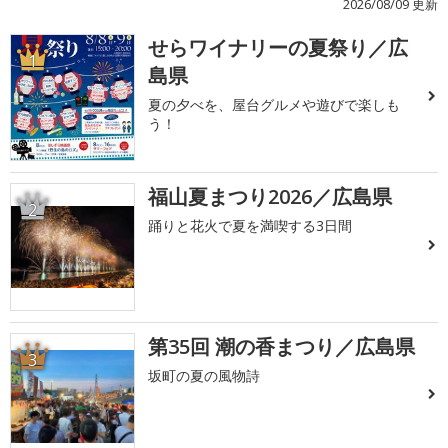
2026/08/09 更新
せらワイナリーの夏祭り／広
1
島県
夏の夕べを、屋台グルメや遊びで楽しも
う！
福山夏まつり2026／広島県
2
踊りと花火で夏を満喫する3日間
第35回 潮の香まつり／広島県
3
坂町の夏の風物詩