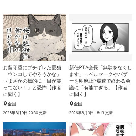
お留守番にブチギレた愛猫
新任PTA会長「無駄をなくし
「ウンコしてやろうかな」
ます」→ベルマークやバザ
→まさかの標的に「目が笑
ーを即廃止!?爆速で終わる会
ってない！」と恐怖【作者
議に「有能すぎる」【作者
に聞く】
に聞く】
全国
全国
2026年8月9日 20:30
更新
2026年8月9日 18:13
更新