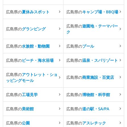
広島県の
夏休みスポット
広島県の
キャンプ場・BBQ場
広島県の
遊園地・テーマパー
広島県の
グランピング
ク
広島県の
水族館・動物園
広島県の
プール
広島県の
ビーチ・海水浴場
広島県の
温泉・スパリゾート
広島県の
アウトレット・ショ
広島県の
商業施設・百貨店
ッピングモール
広島県の
工場見学
広島県の
博物館・科学館
広島県の
美術館
広島県の
道の駅・SA/PA
広島県の
公園
広島県の
アスレチック