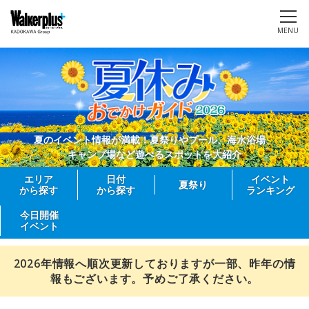
MENU
夏のイベント情報が満載！夏祭りやプール、海水浴場、
キャンプ場など遊べるスポットを大紹介
エリア
日付
イベント
夏祭り
から探す
から探す
ランキング
今日開催
イベント
2026年情報へ順次更新しておりますが一部、昨年の情
報もございます。予めご了承ください。