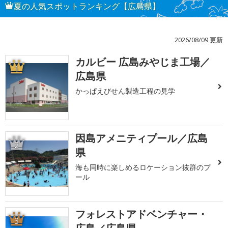
夏の人気スポットランキング【広島県】
2026/08/09 更新
カルビー 広島みやじま工場／
1
広島県
かっぱえびせん製造工程の見学
因島アメニティプール／広島
2
県
海も同時に楽しめるロケーション抜群のプ
ール
フォレストアドベンチャー・
3