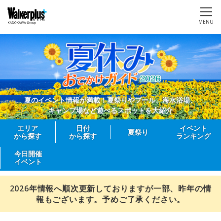
MENU
夏のイベント情報が満載！夏祭りやプール、海水浴場、
キャンプ場など遊べるスポットを大紹介
エリア
日付
イベント
夏祭り
から探す
から探す
ランキング
今日開催
イベント
2026年情報へ順次更新しておりますが一部、昨年の情
報もございます。予めご了承ください。