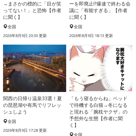
→まさかの標的に「目が笑
ーを即廃止!?爆速で終わる会
ってない！」と恐怖【作者
議に「有能すぎる」【作者
に聞く】
に聞く】
全国
全国
2026年8月9日 20:30
更新
2026年8月9日 18:13
更新
関西の日帰り温泉33選！夏
「もう寝るからね」ベッド
の琵琶湖や有馬でリフレッ
で待機する白猫→冬になる
シュしよう
と現れる「腕枕ヤクザ」の
予想外な生態【作者に聞
全国
く】
2026年8月9日 17:28
更新
全国