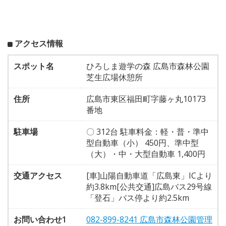
アクセス情報
スポット名
ひろしま遊学の森 広島市森林公園
芝生広場休憩所
住所
広島市東区福田町字藤ヶ丸10173
番地
駐車場
〇 312台 駐車料金：軽・普・準中
型自動車（小） 450円、準中型
（大）・中・大型自動車 1,400円
交通アクセス
[車]山陽自動車道「広島東」ICより
約3.8km[公共交通]広島バス29号線
「登石」バス停より約2.5km
お問い合わせ1
082-899-8241 広島市森林公園管理