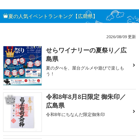
夏の人気イベントランキング【広島県】
2026/08/09 更新
せらワイナリーの夏祭り／広
1
島県
夏の夕べを、屋台グルメや遊びで楽しも
う！
令和8年8月8日限定 御朱印／
2
広島県
令和8年にちなんだ限定御朱印