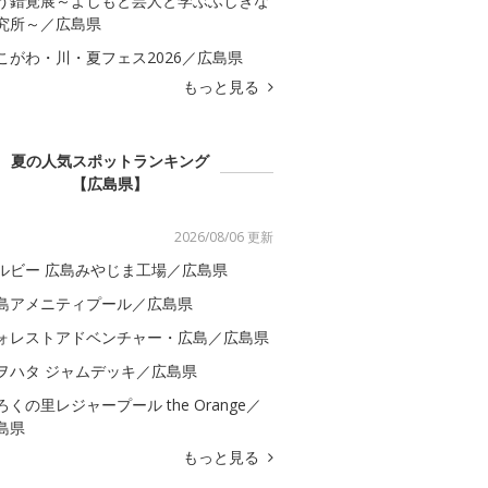
う錯覚展～よしもと芸人と学ぶふしぎな
究所～／広島県
こがわ・川・夏フェス2026／広島県
もっと見る
夏の人気スポットランキング
【広島県】
2026/08/06 更新
ルビー 広島みやじま工場／広島県
島アメニティプール／広島県
ォレストアドベンチャー・広島／広島県
ヲハタ ジャムデッキ／広島県
ろくの里レジャープール the Orange／
島県
もっと見る