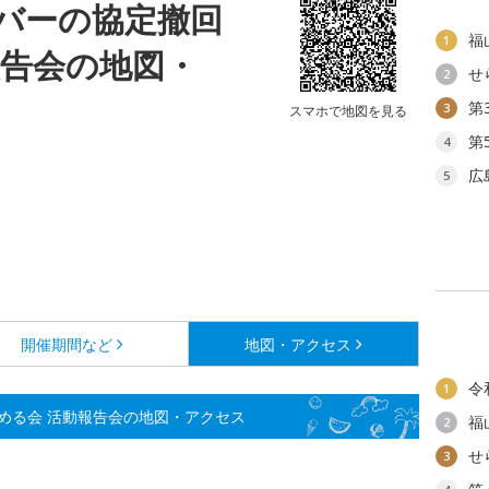
バーの協定撤回
福
1
報告会の地図・
せ
2
第
3
スマホで地図を見る
第
4
広
5
開催期間など
地図・アクセス
令
1
める会 活動報告会の地図・アクセス
福
2
せ
3