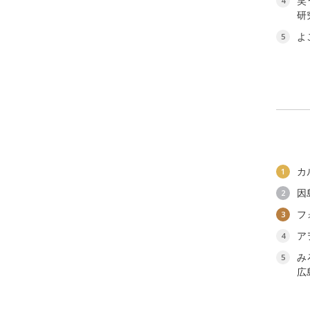
笑
4
研
よ
5
カ
1
因
2
フ
3
ア
4
み
5
広