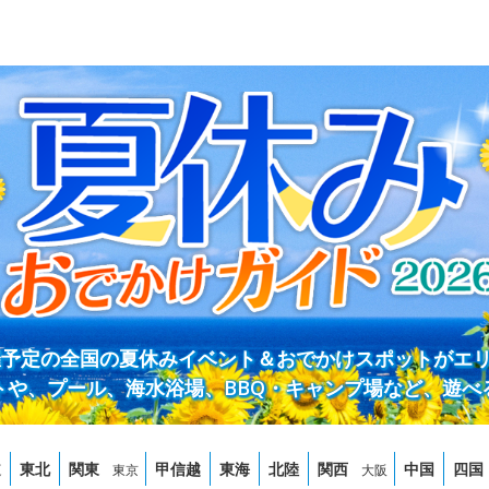
開催予定の全国の夏休みイベント＆おでかけスポットがエ
トや、プール、海水浴場、BBQ・キャンプ場など、遊べ
道
東北
関東
甲信越
東海
北陸
関西
中国
四国
東京
大阪