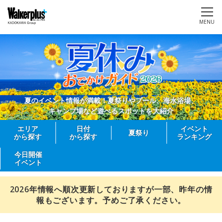
MENU
夏のイベント情報が満載！夏祭りやプール、海水浴場、
キャンプ場など遊べるスポットを大紹介
エリア
日付
イベント
夏祭り
から探す
から探す
ランキング
今日開催
イベント
2026年情報へ順次更新しておりますが一部、昨年の情
報もございます。予めご了承ください。