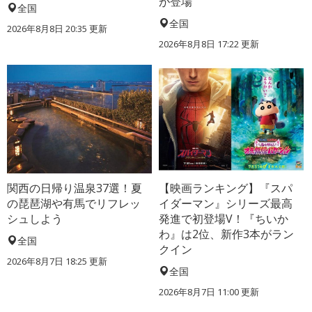
が登場
全国
全国
2026年8月8日 20:35
更新
2026年8月8日 17:22
更新
関西の日帰り温泉37選！夏
【映画ランキング】『スパ
の琵琶湖や有馬でリフレッ
イダーマン』シリーズ最高
シュしよう
発進で初登場V！『ちいか
わ』は2位、新作3本がラン
全国
クイン
2026年8月7日 18:25
更新
全国
2026年8月7日 11:00
更新