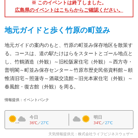
※ このイベントは終了しました。
広島県のイベントはこちらからご確認ください。
地元ガイドと歩く竹原の町並み
地元ガイドの案内のもと、竹原の町並み保存地区を散策す
る。コースは、道の駅たけはらをスタートとゴール地点と
し、竹鶴酒造（外観）～旧松阪家住宅（外観）～西方寺・
普明閣～町並み保存センター～竹原市歴史民俗資料館～頼
惟清旧宅～照蓮寺～酒蔵交流館～旧光本家住宅（外観）～
春風館・復古館（外観）を周る。
情報提供：イベントバンク
今日
明日
36℃
／
27℃
34℃
／
27℃
天気情報提供元：株式会社ライフビジネスウェザー