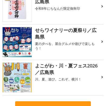
広島県
令和8年にちなんだ限定御朱印
せらワイナリーの夏祭り／広
2
島県
夏の夕べを、屋台グルメや遊びで楽しも
う！
よこがわ・川・夏フェス2026
3
／広島県
川、夏、遊び。これぞ、横川！