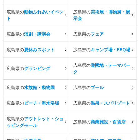
広島県の
動物ふれあいイベン
広島県の
美術展・博物展・展
ト
示会
広島県の
演劇・講演会
広島県の
フェア
広島県の
夏休みスポット
広島県の
キャンプ場・BBQ場
広島県の
遊園地・テーマパー
広島県の
グランピング
ク
広島県の
水族館・動物園
広島県の
プール
広島県の
ビーチ・海水浴場
広島県の
温泉・スパリゾート
広島県の
アウトレット・ショ
広島県の
商業施設・百貨店
ッピングモール