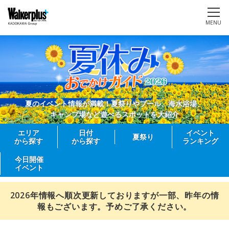
MENU
夏のイベント情報が満載！夏祭りやプール、海水浴場、
キャンプ場など遊べるスポットを大紹介
エリア
日付
イベント
夏祭り
から探す
から探す
ランキング
今日開催
イベント
2026年情報へ順次更新しておりますが一部、昨年の情
報もございます。予めご了承ください。