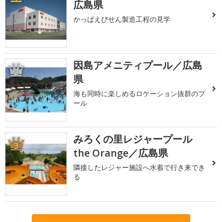
広島県
かっぱえびせん製造工程の見学
因島アメニティプール／広島
2
県
海も同時に楽しめるロケーション抜群のプ
ール
みろくの里レジャープール
3
the Orange／広島県
隣接したレジャー施設へ水着で行き来でき
る