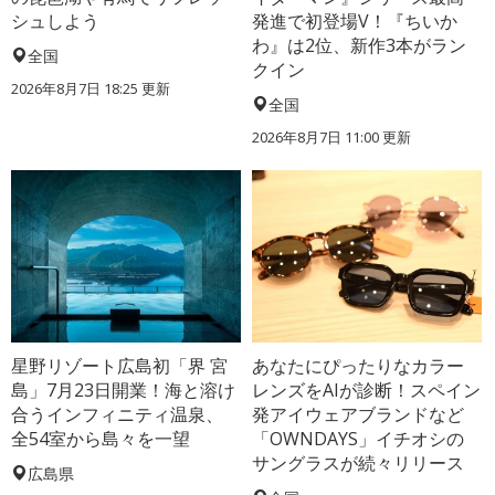
シュしよう
発進で初登場V！『ちいか
わ』は2位、新作3本がラン
全国
クイン
2026年8月7日 18:25
更新
全国
2026年8月7日 11:00
更新
星野リゾート広島初「界 宮
あなたにぴったりなカラー
島」7月23日開業！海と溶け
レンズをAIが診断！スペイン
合うインフィニティ温泉、
発アイウェアブランドなど
全54室から島々を一望
「OWNDAYS」イチオシの
サングラスが続々リリース
広島県