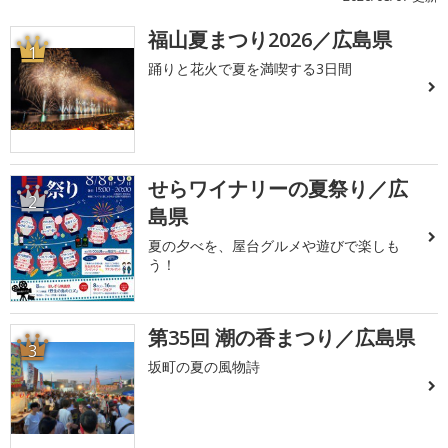
福山夏まつり2026／広島県
1
踊りと花火で夏を満喫する3日間
せらワイナリーの夏祭り／広
2
島県
夏の夕べを、屋台グルメや遊びで楽しも
う！
第35回 潮の香まつり／広島県
3
坂町の夏の風物詩