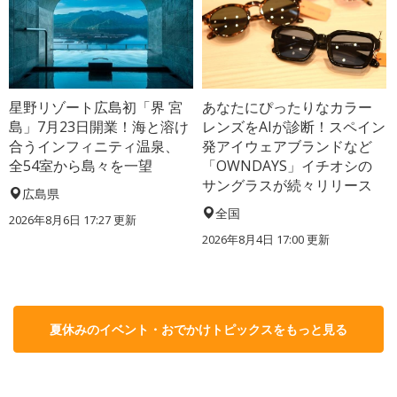
星野リゾート広島初「界 宮
あなたにぴったりなカラー
島」7月23日開業！海と溶け
レンズをAIが診断！スペイン
合うインフィニティ温泉、
発アイウェアブランドなど
全54室から島々を一望
「OWNDAYS」イチオシの
サングラスが続々リリース
広島県
全国
2026年8月6日 17:27
更新
2026年8月4日 17:00
更新
夏休みのイベント・おでかけトピックスをもっと見る