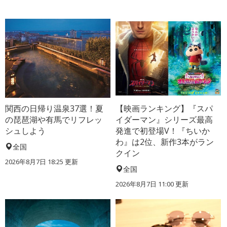
関西の日帰り温泉37選！夏
【映画ランキング】『スパ
の琵琶湖や有馬でリフレッ
イダーマン』シリーズ最高
シュしよう
発進で初登場V！『ちいか
わ』は2位、新作3本がラン
全国
クイン
2026年8月7日 18:25
更新
全国
2026年8月7日 11:00
更新