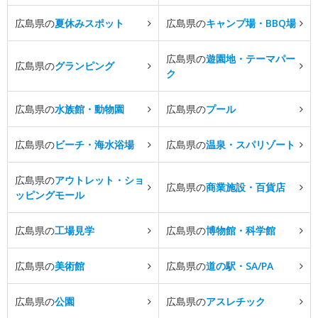
広島県の
夏休みスポット
広島県の
キャンプ場・BBQ場
広島県の
遊園地・テーマパー
広島県の
グランピング
ク
広島県の
水族館・動物園
広島県の
プール
広島県の
ビーチ・海水浴場
広島県の
温泉・スパリゾート
広島県の
アウトレット・ショ
広島県の
商業施設・百貨店
ッピングモール
広島県の
工場見学
広島県の
博物館・科学館
広島県の
美術館
広島県の
道の駅・SA/PA
広島県の
公園
広島県の
アスレチック