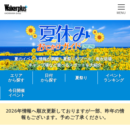
MENU
夏のイベント情報が満載！夏祭りやプール、海水浴場、
キャンプ場など遊べるスポットを大紹介
エリア
日付
イベント
夏祭り
から探す
から探す
ランキング
今日開催
イベント
2026年情報へ順次更新しておりますが一部、昨年の情
報もございます。予めご了承ください。