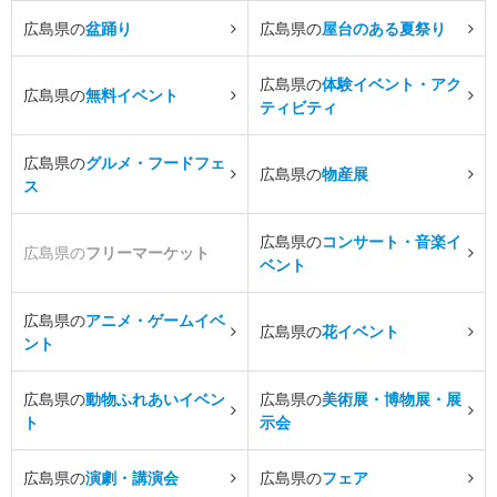
広島県の
盆踊り
広島県の
屋台のある夏祭り
広島県の
体験イベント・アク
広島県の
無料イベント
ティビティ
広島県の
グルメ・フードフェ
広島県の
物産展
ス
広島県の
コンサート・音楽イ
広島県の
フリーマーケット
ベント
広島県の
アニメ・ゲームイベ
広島県の
花イベント
ント
広島県の
動物ふれあいイベン
広島県の
美術展・博物展・展
ト
示会
広島県の
演劇・講演会
広島県の
フェア