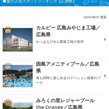
夏の人気スポットランキング【広島県】
2026/08/07 更新
カルビー 広島みやじま工場／
1
広島県
かっぱえびせん製造工程の見学
因島アメニティプール／広島
2
県
海も同時に楽しめるロケーション抜群のプ
ール
みろくの里レジャープール
3
the Orange／広島県