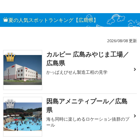
夏の人気スポットランキング【広島県】
2026/08/08 更新
カルビー 広島みやじま工場／
1
広島県
かっぱえびせん製造工程の見学
因島アメニティプール／広島
2
県
海も同時に楽しめるロケーション抜群のプ
ール