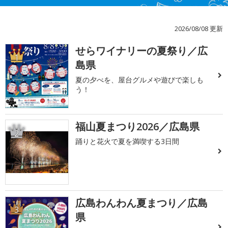
2026/08/08 更新
せらワイナリーの夏祭り／広
1
島県
夏の夕べを、屋台グルメや遊びで楽しも
う！
福山夏まつり2026／広島県
2
踊りと花火で夏を満喫する3日間
広島わんわん夏まつり／広島
3
県