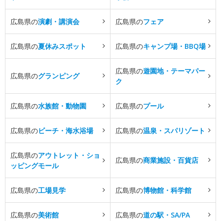
広島県の
演劇・講演会
広島県の
フェア
広島県の
夏休みスポット
広島県の
キャンプ場・BBQ場
広島県の
遊園地・テーマパー
広島県の
グランピング
ク
広島県の
水族館・動物園
広島県の
プール
広島県の
ビーチ・海水浴場
広島県の
温泉・スパリゾート
広島県の
アウトレット・ショ
広島県の
商業施設・百貨店
ッピングモール
広島県の
工場見学
広島県の
博物館・科学館
広島県の
美術館
広島県の
道の駅・SA/PA