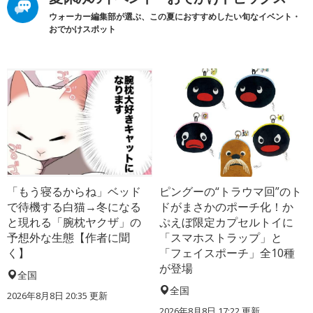
ウォーカー編集部が選ぶ、この夏におすすめしたい旬なイベント・
おでかけスポット
「もう寝るからね」ベッド
ピングーの“トラウマ回”のト
で待機する白猫→冬になる
ドがまさかのポーチ化！か
と現れる「腕枕ヤクザ」の
ぷえぼ限定カプセルトイに
予想外な生態【作者に聞
「スマホストラップ」と
く】
「フェイスポーチ」全10種
が登場
全国
全国
2026年8月8日 20:35
更新
2026年8月8日 17:22
更新