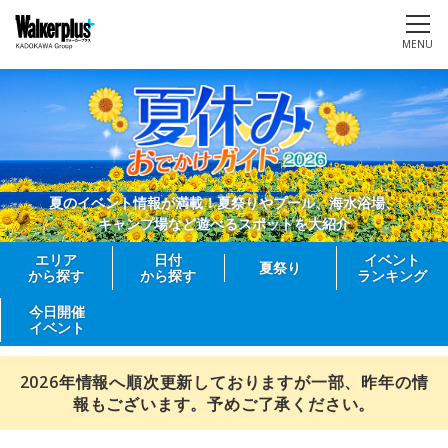
MENU
夏のイベント情報が満載！夏祭りやプール、海水浴場、
キャンプ場など遊べるスポットを大紹介
エリア
日付
イベント
夏祭り
から探す
から探す
ランキング
今日開催
イベント
2026年情報へ順次更新しておりますが一部、昨年の情
報もございます。予めご了承ください。