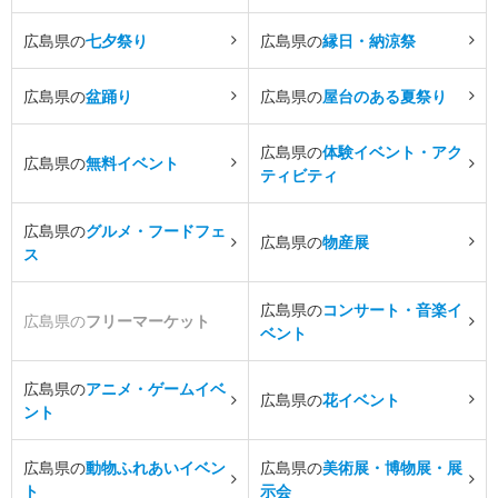
広島県の
七夕祭り
広島県の
縁日・納涼祭
広島県の
盆踊り
広島県の
屋台のある夏祭り
広島県の
体験イベント・アク
広島県の
無料イベント
ティビティ
広島県の
グルメ・フードフェ
広島県の
物産展
ス
広島県の
コンサート・音楽イ
広島県の
フリーマーケット
ベント
広島県の
アニメ・ゲームイベ
広島県の
花イベント
ント
広島県の
動物ふれあいイベン
広島県の
美術展・博物展・展
ト
示会