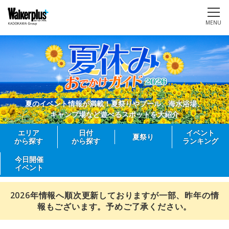
MENU
夏のイベント情報が満載！夏祭りやプール、海水浴場、
キャンプ場など遊べるスポットを大紹介
エリア
日付
イベント
夏祭り
から探す
から探す
ランキング
今日開催
イベント
2026年情報へ順次更新しておりますが一部、昨年の情
報もございます。予めご了承ください。