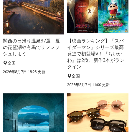
関西の日帰り温泉37選！夏
【映画ランキング】『スパ
の琵琶湖や有馬でリフレッ
イダーマン』シリーズ最高
シュしよう
発進で初登場V！『ちいか
わ』は2位、新作3本がラン
全国
クイン
2026年8月7日 18:25
更新
全国
2026年8月7日 11:00
更新