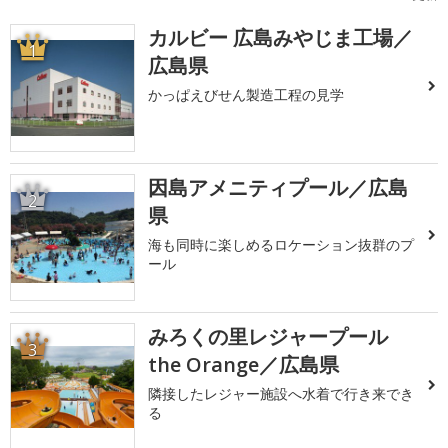
カルビー 広島みやじま工場／
1
広島県
かっぱえびせん製造工程の見学
因島アメニティプール／広島
2
県
海も同時に楽しめるロケーション抜群のプ
ール
みろくの里レジャープール
3
the Orange／広島県
隣接したレジャー施設へ水着で行き来でき
る