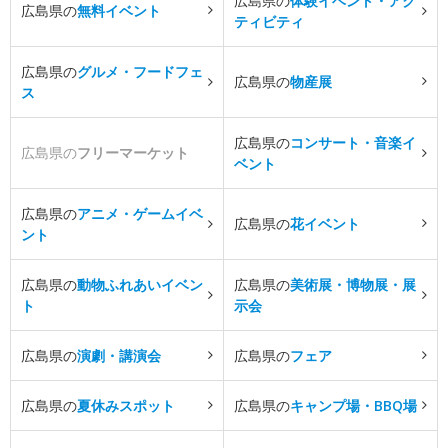
広島県の
体験イベント・アク
広島県の
無料イベント
ティビティ
広島県の
グルメ・フードフェ
広島県の
物産展
ス
広島県の
コンサート・音楽イ
広島県の
フリーマーケット
ベント
広島県の
アニメ・ゲームイベ
広島県の
花イベント
ント
広島県の
動物ふれあいイベン
広島県の
美術展・博物展・展
ト
示会
広島県の
演劇・講演会
広島県の
フェア
広島県の
夏休みスポット
広島県の
キャンプ場・BBQ場