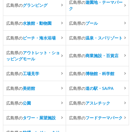
広島県の
遊園地・テーマパー
広島県の
グランピング
ク
広島県の
水族館・動物園
広島県の
プール
広島県の
ビーチ・海水浴場
広島県の
温泉・スパリゾート
広島県の
アウトレット・ショ
広島県の
商業施設・百貨店
ッピングモール
広島県の
工場見学
広島県の
博物館・科学館
広島県の
美術館
広島県の
道の駅・SA/PA
広島県の
公園
広島県の
アスレチック
広島県の
タワー・展望施設
広島県の
フードテーマパーク