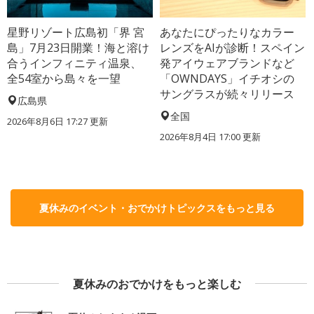
星野リゾート広島初「界 宮
あなたにぴったりなカラー
島」7月23日開業！海と溶け
レンズをAIが診断！スペイン
合うインフィニティ温泉、
発アイウェアブランドなど
全54室から島々を一望
「OWNDAYS」イチオシの
サングラスが続々リリース
広島県
全国
2026年8月6日 17:27
更新
2026年8月4日 17:00
更新
夏休みのイベント・おでかけトピックスをもっと見る
夏休みのおでかけをもっと楽しむ