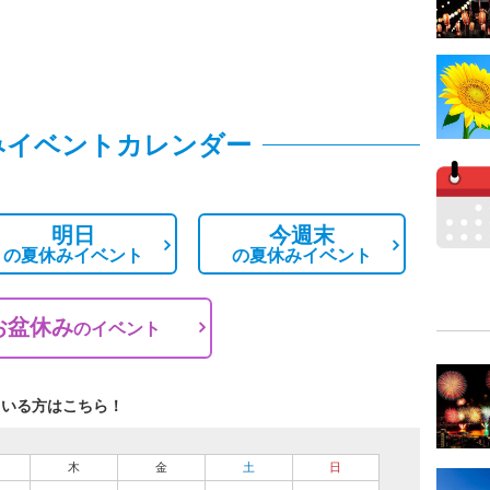
みイベントカレンダー
明日
今週末
の
夏休みイベント
の
夏休みイベント
お盆休み
の
イベント
ている方はこちら！
木
金
土
日