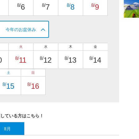
8/
8/
8/
8/
6
7
8
9
今年のお盆休み
火
水
木
金
8/
8/
8/
8/
0
11
12
13
14
土
日
8/
8/
15
16
探している方はこちら！
8月