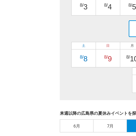
8/
8/
8/
3
4
5
土
日
月
8/
8/
8/
8
9
1
来週以降の広島県の夏休みイベントを
6月
7月