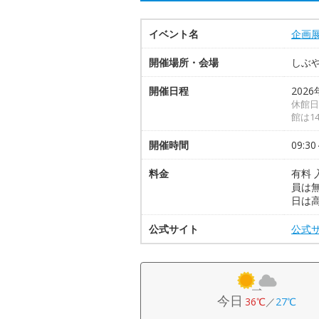
イベント名
企画
開催場所・会場
しぶ
開催日程
2026
休館日
館は1
開催時間
09:30
料金
有料 
員は
日は
公式サイト
公式
今日
36℃
／
27℃