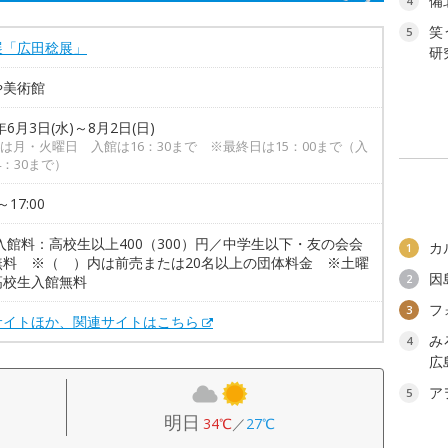
備
4
笑
5
展「広田稔展」
研
や美術館
年6月3日(水)～8月2日(日)
は月・火曜日 入館は16：30まで ※最終日は15：00まで（入
4：30まで）
～17:00
入館料：高校生以上400（300）円／中学生以下・友の会会
カ
1
無料 ※（ ）内は前売または20名以上の団体料金 ※土曜
因
2
高校生入館無料
フ
3
サイトほか、関連サイトはこちら
み
4
広
ア
5
明日
34℃
／
27℃