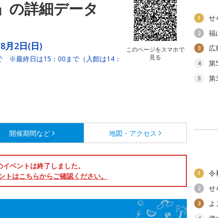
」の詳細データ
せ
1
福
2
～8月2日(日)
広
3
このページをスマホで
見る
 ※最終日は15：00まで（入館は14：
第
4
第
5
開催期間など
地図・アクセス
のイベントは終了しました。
令
1
ントはこちらからご確認ください。
せ
2
よ
3