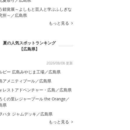
北夏祭り／広島県
う錯覚展～よしもと芸人と学ぶふしぎな
究所～／広島県
もっと見る
夏の人気スポットランキング
【広島県】
2026/08/08 更新
ルビー 広島みやじま工場／広島県
島アメニティプール／広島県
ォレストアドベンチャー・広島／広島県
ろくの里レジャープール the Orange／
島県
ヲハタ ジャムデッキ／広島県
もっと見る