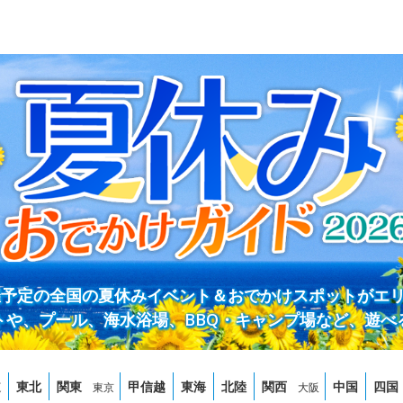
開催予定の全国の夏休みイベント＆おでかけスポットがエ
トや、プール、海水浴場、BBQ・キャンプ場など、遊べ
道
東北
関東
甲信越
東海
北陸
関西
中国
四国
東京
大阪