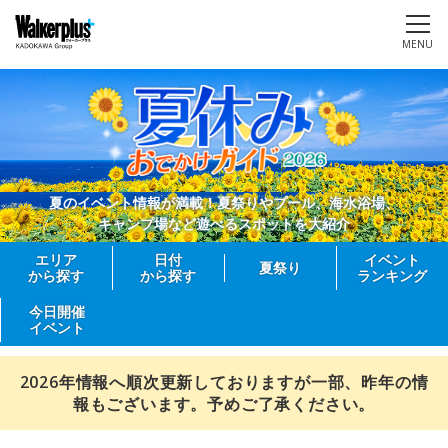
MENU
夏のイベント情報が満載！夏祭りやプール、海水浴場、
キャンプ場など遊べるスポットを大紹介
エリア
日付
イベント
夏祭り
から探す
から探す
ランキング
今日開催
イベント
2026年情報へ順次更新しておりますが一部、昨年の情
報もございます。予めご了承ください。