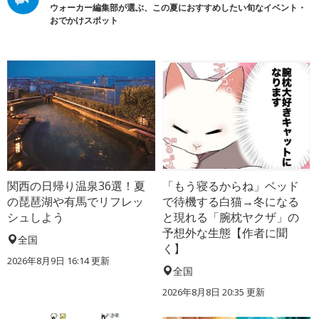
ウォーカー編集部が選ぶ、この夏におすすめしたい旬なイベント・
おでかけスポット
関西の日帰り温泉36選！夏
「もう寝るからね」ベッド
の琵琶湖や有馬でリフレッ
で待機する白猫→冬になる
シュしよう
と現れる「腕枕ヤクザ」の
予想外な生態【作者に聞
全国
く】
2026年8月9日 16:14
更新
全国
2026年8月8日 20:35
更新