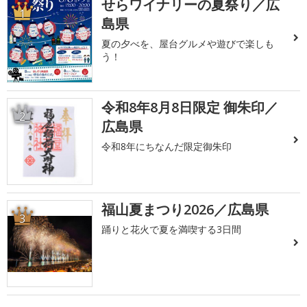
せらワイナリーの夏祭り／広
1
島県
夏の夕べを、屋台グルメや遊びで楽しも
う！
令和8年8月8日限定 御朱印／
2
広島県
令和8年にちなんだ限定御朱印
福山夏まつり2026／広島県
3
踊りと花火で夏を満喫する3日間