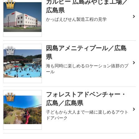
カルビー 広島みやじま工場／
1
広島県
かっぱえびせん製造工程の見学
因島アメニティプール／広島
2
県
海も同時に楽しめるロケーション抜群のプ
ール
フォレストアドベンチャー・
3
広島／広島県
子どもから大人まで一緒に楽しめるアウト
ドアパーク