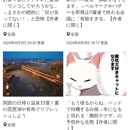
「ウンコしてやろうかな」
ます」→ベルマークやバザ
→まさかの標的に「目が笑
ーを即廃止!?爆速で終わる会
ってない！」と恐怖【作者
議に「有能すぎる」【作者
に聞く】
に聞く】
全国
全国
2026年8月9日 20:30
更新
2026年8月9日 18:13
更新
関西の日帰り温泉33選！夏
「もう寝るからね」ベッド
の琵琶湖や有馬でリフレッ
で待機する白猫→冬になる
シュしよう
と現れる「腕枕ヤクザ」の
予想外な生態【作者に聞
全国
く】