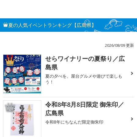
夏の人気イベントランキング【広島県】
2026/08/09 更新
せらワイナリーの夏祭り／広
1
島県
夏の夕べを、屋台グルメや遊びで楽しも
う！
令和8年8月8日限定 御朱印／
2
広島県
令和8年にちなんだ限定御朱印