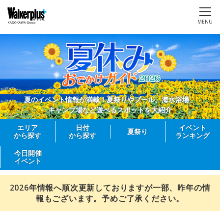
MENU
夏のイベント情報が満載！夏祭りやプール、海水浴場、
キャンプ場など遊べるスポットを大紹介
エリア
日付
イベント
夏祭り
から探す
から探す
ランキング
今日開催
イベント
2026年情報へ順次更新しておりますが一部、昨年の情
報もございます。予めご了承ください。