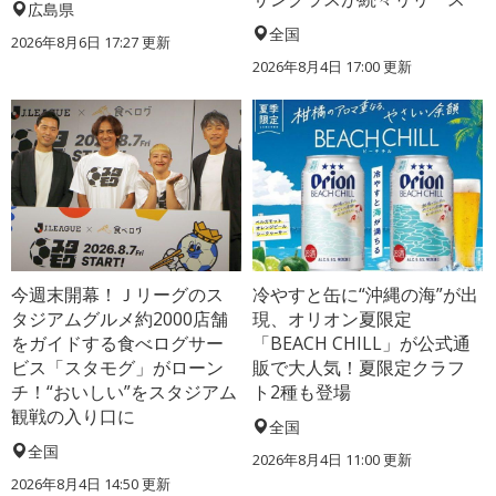
広島県
全国
2026年8月6日 17:27
更新
2026年8月4日 17:00
更新
今週末開幕！Ｊリーグのス
冷やすと缶に“沖縄の海”が出
タジアムグルメ約2000店舗
現、オリオン夏限定
をガイドする食べログサー
「BEACH CHILL」が公式通
ビス「スタモグ」がローン
販で大人気！夏限定クラフ
チ！“おいしい”をスタジアム
ト2種も登場
観戦の入り口に
全国
全国
2026年8月4日 11:00
更新
2026年8月4日 14:50
更新