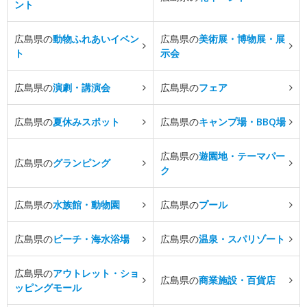
ント
広島県の
動物ふれあいイベン
広島県の
美術展・博物展・展
ト
示会
広島県の
演劇・講演会
広島県の
フェア
広島県の
夏休みスポット
広島県の
キャンプ場・BBQ場
広島県の
遊園地・テーマパー
広島県の
グランピング
ク
広島県の
水族館・動物園
広島県の
プール
広島県の
ビーチ・海水浴場
広島県の
温泉・スパリゾート
広島県の
アウトレット・ショ
広島県の
商業施設・百貨店
ッピングモール