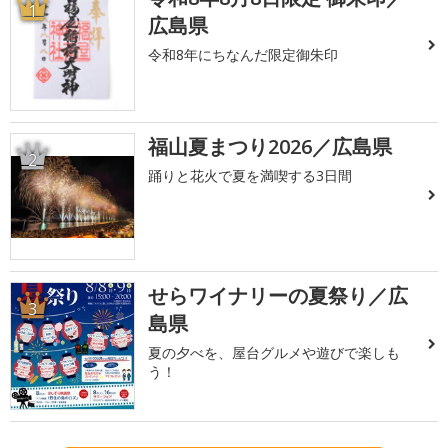
1
広島県
令和8年にちなんだ限定御朱印
福山夏まつり2026／広島県
2
踊りと花火で夏を満喫する3日間
せらワイナリーの夏祭り／広
3
島県
夏の夕べを、屋台グルメや遊びで楽しも
う！