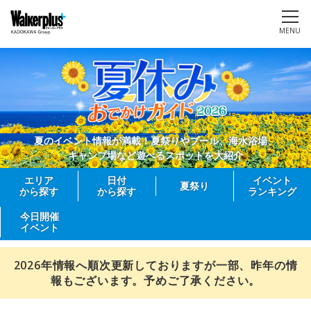
MENU
夏のイベント情報が満載！夏祭りやプール、海水浴場、
キャンプ場など遊べるスポットを大紹介
エリア
日付
イベント
夏祭り
から探す
から探す
ランキング
今日開催
イベント
2026年情報へ順次更新しておりますが一部、昨年の情
報もございます。予めご了承ください。