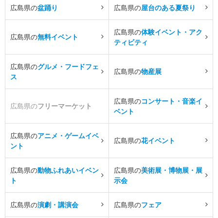
広島県の
盆踊り
広島県の
屋台のある夏祭り
広島県の
体験イベント・アク
広島県の
無料イベント
ティビティ
広島県の
グルメ・フードフェ
広島県の
物産展
ス
広島県の
コンサート・音楽イ
広島県の
フリーマーケット
ベント
広島県の
アニメ・ゲームイベ
広島県の
花イベント
ント
広島県の
動物ふれあいイベン
広島県の
美術展・博物展・展
ト
示会
広島県の
演劇・講演会
広島県の
フェア