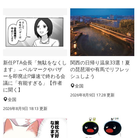
新任PTA会長「無駄をなくし
関西の日帰り温泉33選！夏
ます」→ベルマークやバザ
の琵琶湖や有馬でリフレッ
ーを即廃止!?爆速で終わる会
シュしよう
議に「有能すぎる」【作者
全国
に聞く】
2026年8月9日 17:28
更新
全国
2026年8月9日 18:13
更新