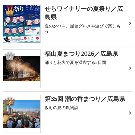
せらワイナリーの夏祭り／広
1
島県
夏の夕べを、屋台グルメや遊びで楽しも
う！
福山夏まつり2026／広島県
2
踊りと花火で夏を満喫する3日間
第35回 潮の香まつり／広島県
3
坂町の夏の風物詩