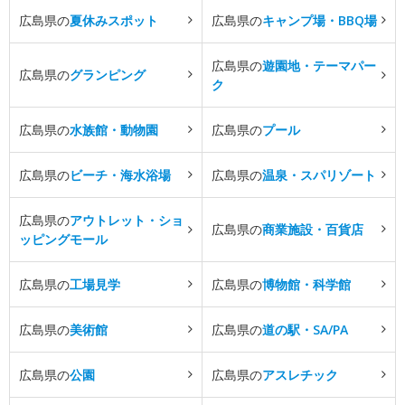
広島県の
夏休みスポット
広島県の
キャンプ場・BBQ場
広島県の
遊園地・テーマパー
広島県の
グランピング
ク
広島県の
水族館・動物園
広島県の
プール
広島県の
ビーチ・海水浴場
広島県の
温泉・スパリゾート
広島県の
アウトレット・ショ
広島県の
商業施設・百貨店
ッピングモール
広島県の
工場見学
広島県の
博物館・科学館
広島県の
美術館
広島県の
道の駅・SA/PA
広島県の
公園
広島県の
アスレチック