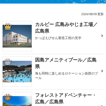
2026/08/09 更新
カルビー 広島みやじま工場／
1
広島県
かっぱえびせん製造工程の見学
因島アメニティプール／広島
2
県
海も同時に楽しめるロケーション抜群のプ
ール
フォレストアドベンチャー・
3
広島／広島県