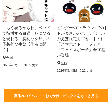
「もう寝るからね」ベッド
ピングーの“トラウマ回”のト
で待機する白猫→冬になる
ドがまさかのポーチ化！か
と現れる「腕枕ヤクザ」の
ぷえぼ限定カプセルトイに
予想外な生態【作者に聞
「スマホストラップ」と
く】
「フェイスポーチ」全10種
が登場
全国
全国
2026年8月8日 20:35
更新
2026年8月8日 17:22
更新
夏休みのイベント・おでかけトピックスをもっと見る