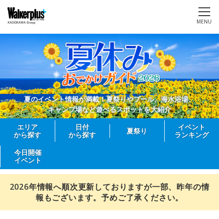
MENU
夏のイベント情報が満載！夏祭りやプール、海水浴場、
キャンプ場など遊べるスポットを大紹介
エリア
日付
イベント
夏祭り
から探す
から探す
ランキング
今日開催
イベント
2026年情報へ順次更新しておりますが一部、昨年の情
報もございます。予めご了承ください。