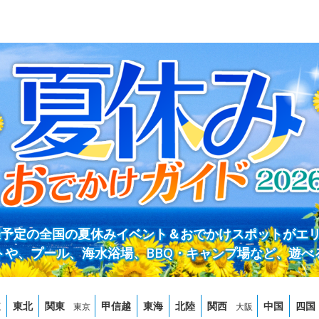
開催予定の全国の夏休みイベント＆おでかけスポットがエ
トや、プール、海水浴場、BBQ・キャンプ場など、遊べ
道
東北
関東
甲信越
東海
北陸
関西
中国
四国
東京
大阪