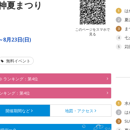
神夏まつり
は
1
夏
2
ま
3
このページをスマホで
見る
七
4
～8月23日(日)
苅
5
無料イベント
トランキング：第4位
ンキング：第4位
水
1
開催期間など
地図・アクセス
は
2
SU
3
詳細データ