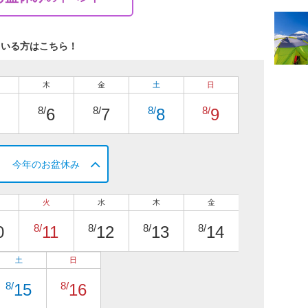
ている方はこちら！
木
金
土
日
8/
8/
8/
8/
6
7
8
9
今年のお盆休み
火
水
木
金
8/
8/
8/
8/
0
11
12
13
14
土
日
8/
8/
15
16