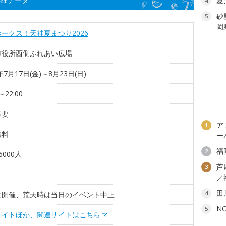
夏
4
砂
5
岡
ークス！天神夏まつり2026
市役所西側ふれあい広場
年7月17日(金)～8月23日(日)
～22:00
不要
ア
1
無料
ー
福
2
6000人
芦
3
／
田
4
は開催、荒天時は当日のイベント中止
N
5
サイトほか、関連サイトはこちら