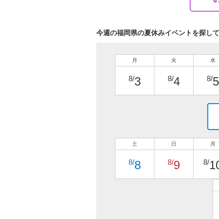
今週の福岡県の夏休みイベントを探し
月
火
水
8/
8/
8/
3
4
5
土
日
月
8/
8/
8/
8
9
1