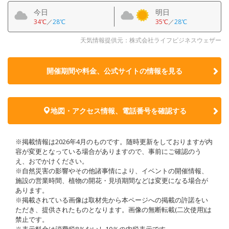
今日
明日
34℃
／
28℃
35℃
／
28℃
天気情報提供元：株式会社ライフビジネスウェザー
開催期間や料金、公式サイトの
情報を見る
地図・アクセス情報、電話番号を確認する
※掲載情報は2026年4月のものです。随時更新をしておりますが内
容が変更となっている場合がありますので、事前にご確認のう
え、おでかけください。
※自然災害の影響やその他諸事情により、イベントの開催情報、
施設の営業時間、植物の開花・見頃期間などは変更になる場合が
あります。
※掲載されている画像は取材先から本ページへの掲載の許諾をい
ただき、提供されたものとなります。画像の無断転載(二次使用)は
禁止です。
※表示料金は消費税8％ないし10％の内税表示です。