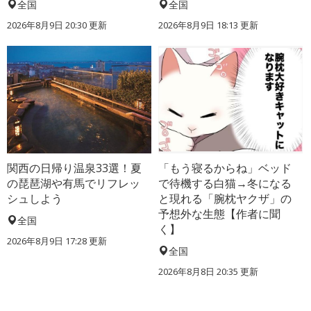
全国
全国
2026年8月9日 20:30
更新
2026年8月9日 18:13
更新
関西の日帰り温泉33選！夏
「もう寝るからね」ベッド
の琵琶湖や有馬でリフレッ
で待機する白猫→冬になる
シュしよう
と現れる「腕枕ヤクザ」の
予想外な生態【作者に聞
全国
く】
2026年8月9日 17:28
更新
全国
2026年8月8日 20:35
更新