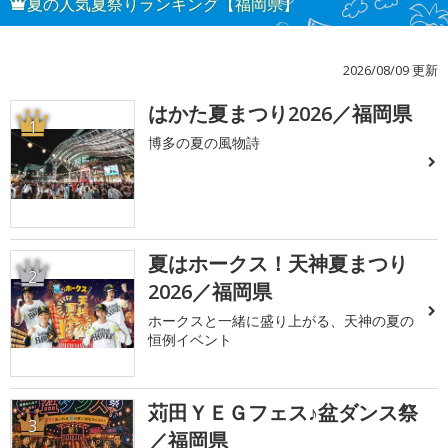
夏の人気夏祭りランキング【福岡県】
2026/08/09 更新
はかた夏まつり2026／福岡県
1
博多の夏の風物詩
夏はホークス！天神夏まつり
2
2026／福岡県
ホークスと一緒に盛り上がる、天神の夏の
恒例イベント
苅田ＹＥＧフェス♪盆ダンス祭
3
／福岡県