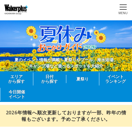
MENU
夏のイベント情報が満載！夏祭りやプール、海水浴場、
キャンプ場など遊べるスポットを大紹介
エリア
日付
イベント
夏祭り
から探す
から探す
ランキング
今日開催
イベント
2026年情報へ順次更新しておりますが一部、昨年の情
報もございます。予めご了承ください。