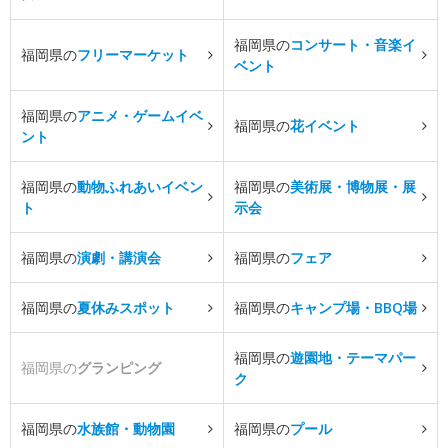
福岡県の
コンサート・音楽イ
福岡県の
フリーマーケット
ベント
福岡県の
アニメ・ゲームイベ
福岡県の
花イベント
ント
福岡県の
動物ふれあいイベン
福岡県の
美術展・博物展・展
ト
示会
福岡県の
演劇・講演会
福岡県の
フェア
福岡県の
夏休みスポット
福岡県の
キャンプ場・BBQ場
福岡県の
遊園地・テーマパー
福岡県の
グランピング
ク
福岡県の
水族館・動物園
福岡県の
プール