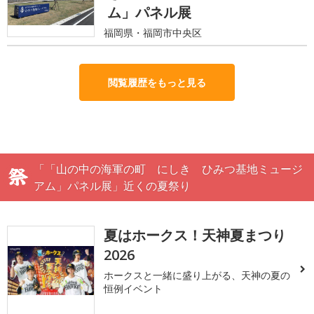
ム」パネル展
福岡県・福岡市中央区
閲覧履歴をもっと見る
「「山の中の海軍の町 にしき ひみつ基地ミュージ
アム」パネル展」近くの夏祭り
夏はホークス！天神夏まつり
2026
ホークスと一緒に盛り上がる、天神の夏の
恒例イベント