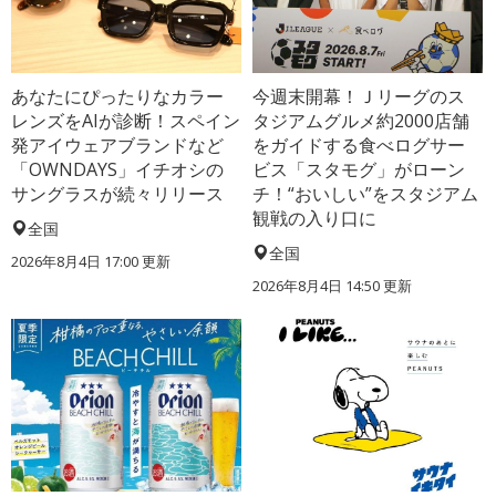
あなたにぴったりなカラー
今週末開幕！Ｊリーグのス
レンズをAIが診断！スペイン
タジアムグルメ約2000店舗
発アイウェアブランドなど
をガイドする食べログサー
「OWNDAYS」イチオシの
ビス「スタモグ」がローン
サングラスが続々リリース
チ！“おいしい”をスタジアム
観戦の入り口に
全国
全国
2026年8月4日 17:00
更新
2026年8月4日 14:50
更新