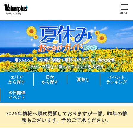
MENU
夏のイベント情報が満載！夏祭りやプール、海水浴場、
キャンプ場など遊べるスポットを大紹介
エリア
日付
イベント
夏祭り
から探す
から探す
ランキング
今日開催
イベント
2026年情報へ順次更新しておりますが一部、昨年の情
報もございます。予めご了承ください。