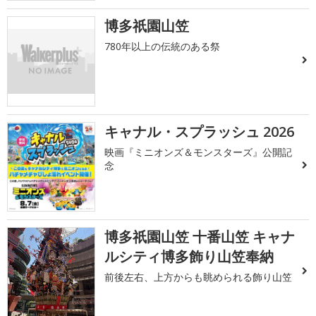
博多祇園山笠
780年以上の伝統のある祭
キャナル・スプラッシュ 2026
映画『ミニオンズ＆モンスターズ』公開記
念
博多祇園山笠 十番山笠 キャナ
ルシティ博多飾り山笠奉納
前後左右、上方からも眺められる飾り山笠