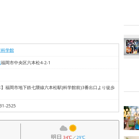
市科学館
県
福岡市中央区六本松4-2-1
車】福岡市地下鉄七隈線六本松駅(科学館前)3番出口より徒歩
31-2525
明日
34℃
／
29℃