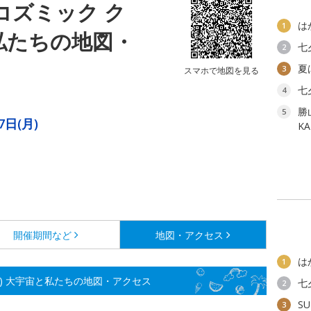
E(コズミック ク
は
1
私たちの地図・
七
2
夏
3
スマホで地図を見る
七
4
勝
5
7日(月)
K
開催期間など
地図・アクセス
は
1
ルーズ) 大宇宙と私たちの地図・アクセス
七
2
SU
3