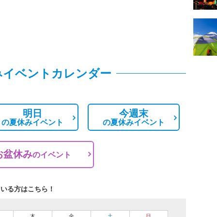
みイベントカレンダー
明日
今週末
の
夏休みイベント
の
夏休みイベント
お盆休み
の
イベント
ている方はこちら！
木
金
土
日