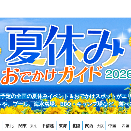
開催予定の全国の夏休みイベント＆おでかけスポットがエ
トや、プール、海水浴場、BBQ・キャンプ場など、遊べ
道
東北
関東
甲信越
東海
北陸
関西
中国
四国
東京
大阪