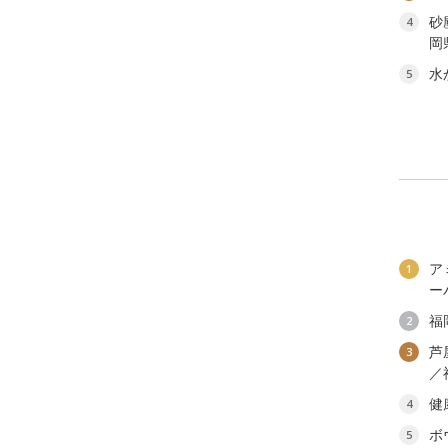
砂
4
岡
水
5
ア
1
ー
福
2
芦
3
／
健
4
ボ
5