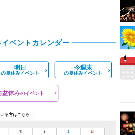
みイベントカレンダー
明日
今週末
の
夏休みイベント
の
夏休みイベント
お盆休み
の
イベント
ている方はこちら！
木
金
土
日