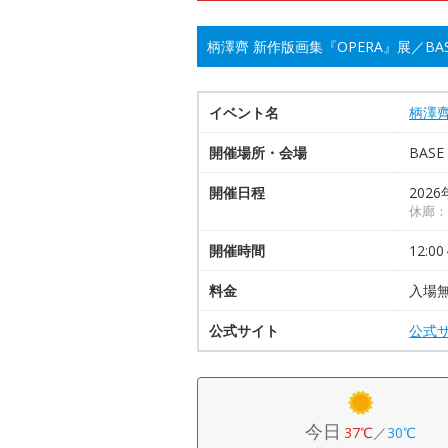
柄澤齊 新作版画集『OPERA』展／BASE
イベント名
柄澤齊
開催場所・会場
BASE
開催日程
2026
休廊：
開催時間
12:00
料金
入場無
公式サイト
公式
今日
37℃
／
30℃