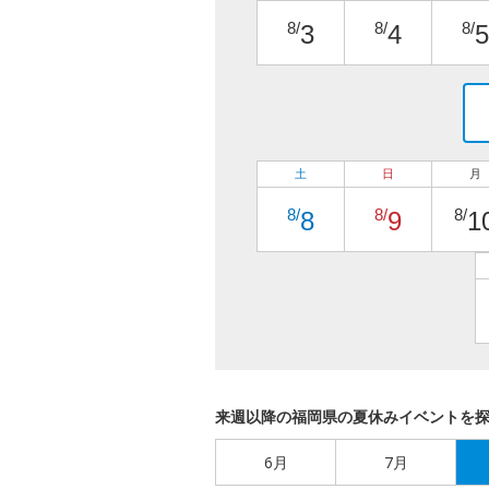
8/
8/
8/
3
4
5
土
日
月
8/
8/
8/
8
9
1
来週以降の福岡県の夏休みイベントを
6月
7月