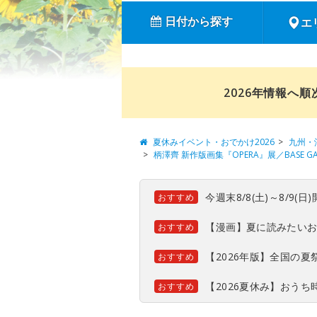
日付から探す
エ
2026年情報へ
夏休みイベント・おでかけ2026
九州・
柄澤齊 新作版画集『OPERA』展／BASE GALL
今週末8/8(土)～8/9
おすすめ
【漫画】夏に読みたい
おすすめ
【2026年版】全国の
おすすめ
【2026夏休み】おう
おすすめ