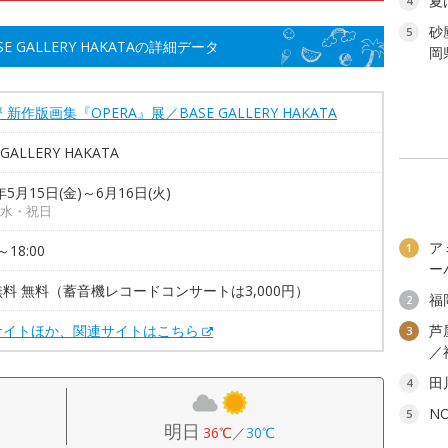
夏
4
砂
5
 GALLERY HAKATAの詳細データ
岡
 新作版画集『OPERA』展／BASE GALLERY HAKATA
 GALLERY HAKATA
年5月15日(金)～6月16日(火)
水・祝日
ア
1
～18:00
ー
料 無料（蓄音機レコードコンサートは3,000円）
福
2
サイトほか、関連サイトはこちら
芦
3
／
田
4
N
5
明日
36℃
／
30℃