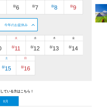
8/
8/
8/
8/
6
7
8
9
今年のお盆休み
火
水
木
金
8/
8/
8/
8/
0
11
12
13
14
土
日
8/
8/
15
16
探している方はこちら！
8月