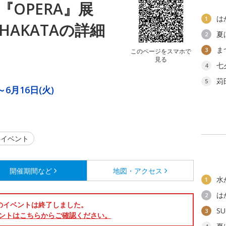
『OPERA』展
は
1
Y HAKATAの詳細
夏
2
ま
3
このページをスマホで
見る
七
4
苅
5
～6月16日(火)
イベント
開催期間など
地図・アクセス
水
1
は
2
のイベントは終了しました。
SU
3
ントはこちらからご確認ください。