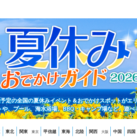
開催予定の全国の夏休みイベント＆おでかけスポットがエ
トや、プール、海水浴場、BBQ・キャンプ場など、遊べ
道
東北
関東
甲信越
東海
北陸
関西
中国
四国
東京
大阪