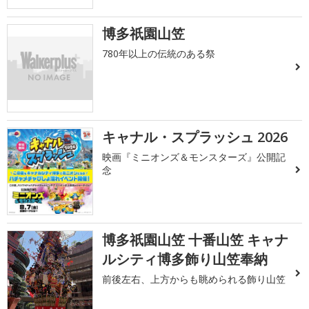
博多祇園山笠
780年以上の伝統のある祭
キャナル・スプラッシュ 2026
映画『ミニオンズ＆モンスターズ』公開記
念
博多祇園山笠 十番山笠 キャナ
ルシティ博多飾り山笠奉納
前後左右、上方からも眺められる飾り山笠