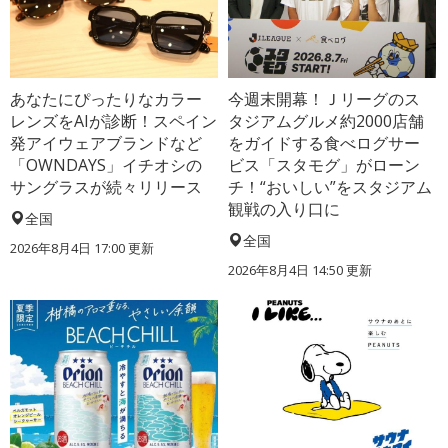
あなたにぴったりなカラー
今週末開幕！Ｊリーグのス
レンズをAIが診断！スペイン
タジアムグルメ約2000店舗
発アイウェアブランドなど
をガイドする食べログサー
「OWNDAYS」イチオシの
ビス「スタモグ」がローン
サングラスが続々リリース
チ！“おいしい”をスタジアム
観戦の入り口に
全国
全国
2026年8月4日 17:00
更新
2026年8月4日 14:50
更新