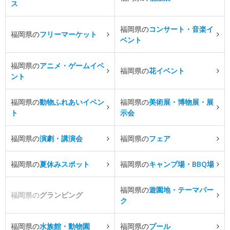
ス
福岡県の
コンサート・音楽イ
福岡県の
フリーマーケット
ベント
福岡県の
アニメ・ゲームイベ
福岡県の
花イベント
ント
福岡県の
動物ふれあいイベン
福岡県の
美術展・博物展・展
ト
示会
福岡県の
演劇・講演会
福岡県の
フェア
福岡県の
夏休みスポット
福岡県の
キャンプ場・BBQ場
福岡県の
遊園地・テーマパー
福岡県の
グランピング
ク
福岡県の
水族館・動物園
福岡県の
プール