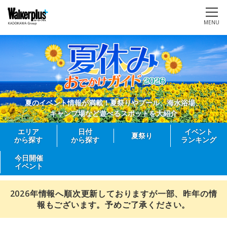
MENU
夏のイベント情報が満載！夏祭りやプール、海水浴場、
キャンプ場など遊べるスポットを大紹介
エリア
日付
イベント
夏祭り
から探す
から探す
ランキング
今日開催
イベント
2026年情報へ順次更新しておりますが一部、昨年の情
報もございます。予めご了承ください。