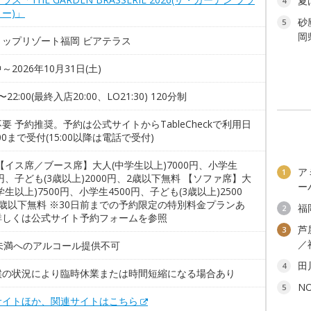
夏
4
ー)」
砂
5
岡
トップリゾート福岡 ビアテラス
～2026年10月31日(土)
0〜22:00(最終入店20:00、LO21:30) 120分制
要 予約推奨。予約は公式サイトからTableCheckで利用日
:00まで受付(15:00以降は電話で受付)
【イス席／ブース席】大人(中学生以上)7000円、小学生
ア
1
0円、子ども(3歳以上)2000円、2歳以下無料 【ソファ席】大
ー
学生以上)7500円、小学生4500円、子ども(3歳以上)2500
2歳以下無料 ※30日前までの予約限定の特別料金プランあ
福
2
詳しくは公式サイト予約フォームを参照
芦
3
／
歳未満へのアルコール提供不可
田
4
候の状況により臨時休業または時間短縮になる場合あり
N
5
サイトほか、関連サイトはこちら