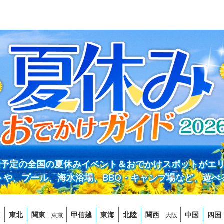
開催予定の全国の夏休みイベント＆おでかけスポットがエ
トや、プール、海水浴場、BBQ・キャンプ場など、遊べ
道
東北
関東
甲信越
東海
北陸
関西
中国
四国
東京
大阪