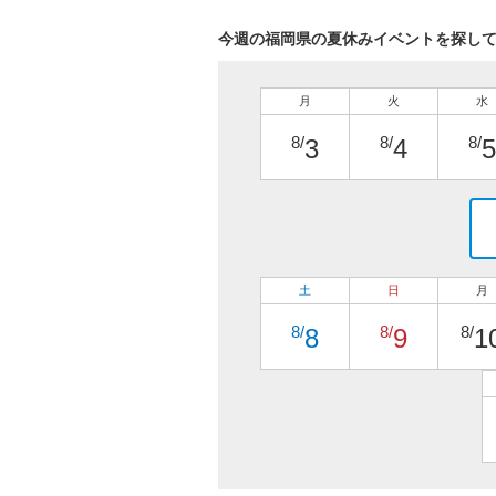
今週の福岡県の夏休みイベントを探し
月
火
水
8/
8/
8/
3
4
5
土
日
月
8/
8/
8/
8
9
1