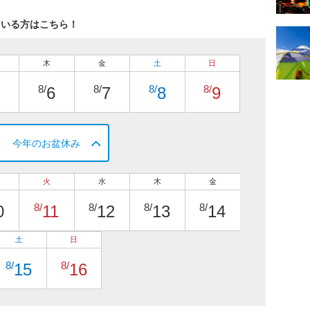
ている方はこちら！
木
金
土
日
8/
8/
8/
8/
6
7
8
9
今年のお盆休み
火
水
木
金
8/
8/
8/
8/
0
11
12
13
14
土
日
8/
8/
15
16