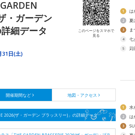
GARDEN
は
1
26(ザ・ガーデン
夏
2
の詳細データ
ま
3
このページをスマホで
見る
七
4
苅
5
31日(土)
開催期間など
地図・アクセス
水
1
ERIE 2026(ザ・ガーデン ブラッスリー)」の詳細データ
は
2
SU
3
ラス「THE GARDEN BRASSERIE 2026(ザ・ガーデン ブラ