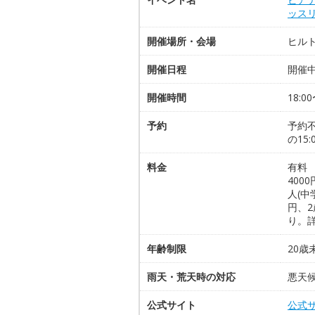
ッスリ
開催場所・会場
ヒル
開催日程
開催中
開催時間
18:0
予約
予約不
の15
料金
有料 
400
人(中
円、
り。
年齢制限
20
雨天・荒天時の対応
悪天
公式サイト
公式