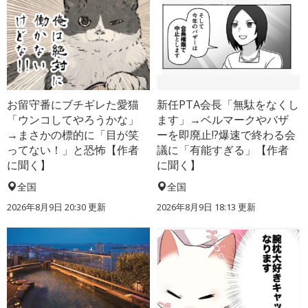
お留守番にブチギレた愛猫
新任PTA会長「無駄をなくし
「ウンコしてやろうかな」
ます」→ベルマークやバザ
→まさかの標的に「目が笑
ーを即廃止!?爆速で終わる会
ってない！」と恐怖【作者
議に「有能すぎる」【作者
に聞く】
に聞く】
全国
全国
2026年8月9日 20:30
更新
2026年8月9日 18:13
更新