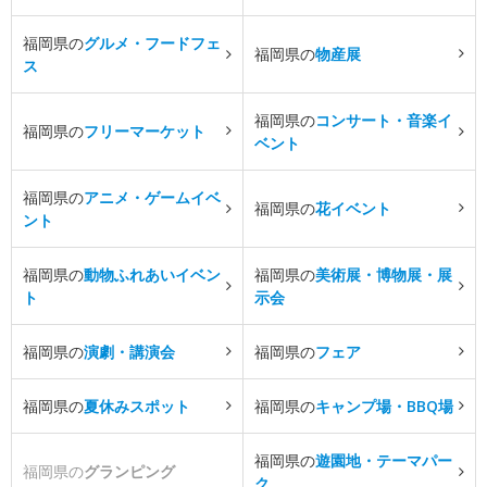
福岡県の
グルメ・フードフェ
福岡県の
物産展
ス
福岡県の
コンサート・音楽イ
福岡県の
フリーマーケット
ベント
福岡県の
アニメ・ゲームイベ
福岡県の
花イベント
ント
福岡県の
動物ふれあいイベン
福岡県の
美術展・博物展・展
ト
示会
福岡県の
演劇・講演会
福岡県の
フェア
福岡県の
夏休みスポット
福岡県の
キャンプ場・BBQ場
福岡県の
遊園地・テーマパー
福岡県の
グランピング
ク