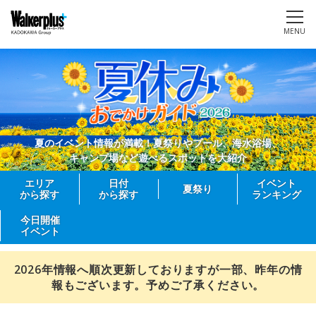
MENU
夏のイベント情報が満載！夏祭りやプール、海水浴場、
キャンプ場など遊べるスポットを大紹介
エリア
日付
イベント
夏祭り
から探す
から探す
ランキング
今日開催
イベント
2026年情報へ順次更新しておりますが一部、昨年の情
報もございます。予めご了承ください。