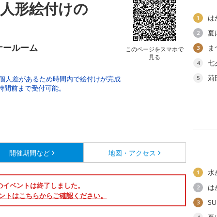
内人形絵付けの
は
1
夏
2
ナールーム
ま
3
このページをスマホで
見る
七
4
苅
時。個人差があるため時間内で絵付けが完成
5
時間前まで受付可能。
開催期間など
地図・アクセス
水
1
のイベントは終了しました。
は
2
ントはこちらからご確認ください。
SU
3