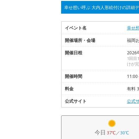
幸せ想い呼ぶ 大内人形絵付けの詳細
イベント名
幸せ
開催場所・会場
福岡
開催日程
2026
1回目
けが完
開催時間
11:00
料金
有料 
公式サイト
公式
今日
37℃
／
30℃