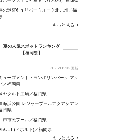
はホークス！天神夏まつり2026／福岡県
塵の迷宮6 in リバーウォーク北九州／福
県
もっと見る
夏の人気スポットランキング
【福岡県】
2026/08/06 更新
ミューズメントトランポリンパーク アク
パ／福岡県
岡ヤクルト工場／福岡県
屋海浜公園 レジャープールアクアシアン
福岡県
川市市民プール／福岡県
OBOLT (ノボルト)／福岡県
もっと見る