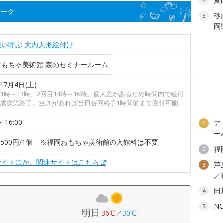
夏
4
データ
砂
5
岡
想い呼ぶ 大内人形絵付け
おもちゃ美術館 森のセミナールーム
年7月4日(土)
11時～13時、2回目14時～16時。個人差があるため時間内で絵付
成次第終了。空きがあれば当日各回終了1時間前まで受付可能。
～16:00
ア
1
ー
3500円/1個 ※福岡おもちゃ美術館の入館料は不要
福
2
サイトほか、関連サイトはこちら
芦
3
／
田
4
N
5
明日
36℃
／
30℃