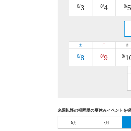
8/
8/
8/
3
4
5
土
日
月
8/
8/
8/
8
9
1
来週以降の福岡県の夏休みイベントを
6月
7月