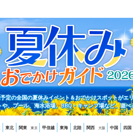
開催予定の全国の夏休みイベント＆おでかけスポットがエ
トや、プール、海水浴場、BBQ・キャンプ場など、遊べ
道
東北
関東
甲信越
東海
北陸
関西
中国
四国
東京
大阪