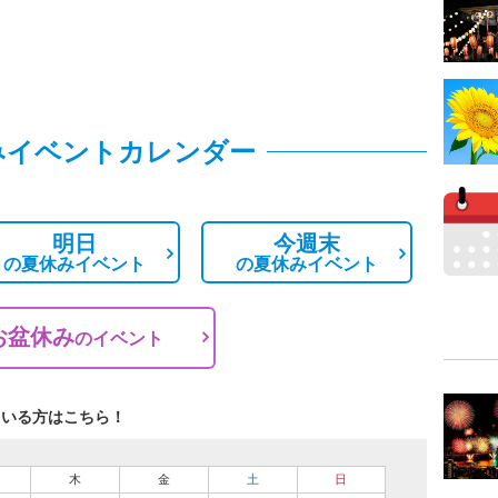
みイベントカレンダー
明日
今週末
の
夏休みイベント
の
夏休みイベント
お盆休み
の
イベント
ている方はこちら！
木
金
土
日