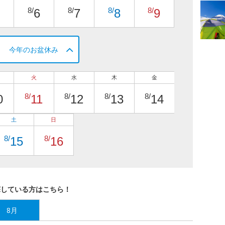
8/
8/
8/
8/
6
7
8
9
今年のお盆休み
火
水
木
金
8/
8/
8/
8/
0
11
12
13
14
土
日
8/
8/
15
16
探している方はこちら！
8月