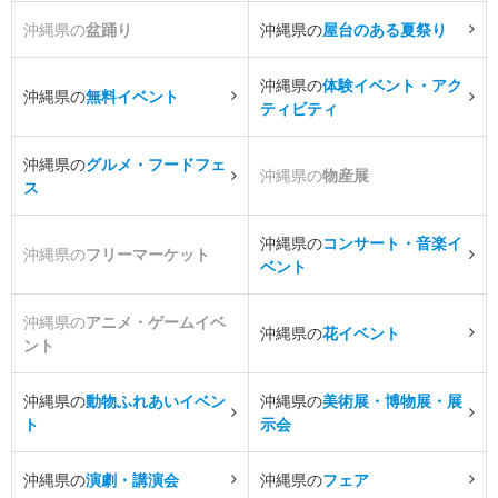
沖縄県の
盆踊り
沖縄県の
屋台のある夏祭り
沖縄県の
体験イベント・アク
沖縄県の
無料イベント
ティビティ
沖縄県の
グルメ・フードフェ
沖縄県の
物産展
ス
沖縄県の
コンサート・音楽イ
沖縄県の
フリーマーケット
ベント
沖縄県の
アニメ・ゲームイベ
沖縄県の
花イベント
ント
沖縄県の
動物ふれあいイベン
沖縄県の
美術展・博物展・展
ト
示会
沖縄県の
演劇・講演会
沖縄県の
フェア