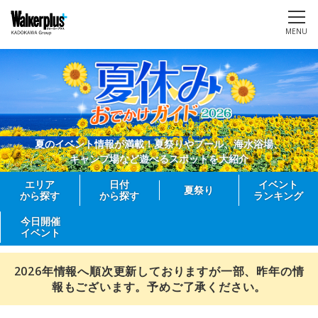
MENU
夏のイベント情報が満載！夏祭りやプール、海水浴場、
キャンプ場など遊べるスポットを大紹介
エリア
日付
イベント
夏祭り
から探す
から探す
ランキング
今日開催
イベント
2026年情報へ順次更新しておりますが一部、昨年の情
報もございます。予めご了承ください。