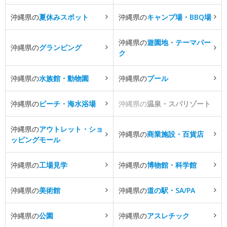
沖縄県の
夏休みスポット
沖縄県の
キャンプ場・BBQ場
沖縄県の
遊園地・テーマパー
沖縄県の
グランピング
ク
沖縄県の
水族館・動物園
沖縄県の
プール
沖縄県の
ビーチ・海水浴場
沖縄県の
温泉・スパリゾート
沖縄県の
アウトレット・ショ
沖縄県の
商業施設・百貨店
ッピングモール
沖縄県の
工場見学
沖縄県の
博物館・科学館
沖縄県の
美術館
沖縄県の
道の駅・SA/PA
沖縄県の
公園
沖縄県の
アスレチック