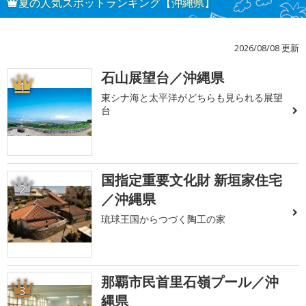
夏の人気スポットランキング【沖縄県】
2026/08/08 更新
石山展望台／沖縄県
1
東シナ海と太平洋がどちらも見られる展望
台
国指定重要文化財 新垣家住宅
2
／沖縄県
琉球王国からつづく陶工の家
那覇市民首里石嶺プール／沖
3
縄県