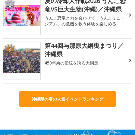
夏の冷却大作戦2026 うんこ恐
2
竜VS巨大生物(沖縄)／沖縄県
うんこ恐竜と力を合わせて「うんこミュー
ジアム」の危機を救う体験を楽しめる
第44回与那原大綱曳まつり／
3
沖縄県
450年余の伝統を誇る大綱曳
沖縄県の夏の人気イベントランキング