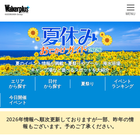
MENU
夏のイベント情報が満載！夏祭りやプール、海水浴場、
キャンプ場など遊べるスポットを大紹介
エリア
日付
イベント
夏祭り
から探す
から探す
ランキング
今日開催
イベント
2026年情報へ順次更新しておりますが一部、昨年の情
報もございます。予めご了承ください。