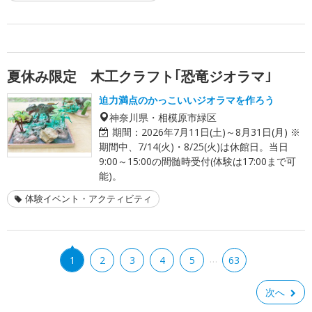
夏休み限定 木工クラフト｢恐竜ジオラマ｣
迫力満点のかっこいいジオラマを作ろう
神奈川県・相模原市緑区
期間：
2026年7月11日(土)～8月31日(月) ※
期間中、7/14(火)・8/25(火)は休館日。当日
9:00～15:00の間髄時受付(体験は17:00まで可
能)。
体験イベント・アクティビティ
…
1
2
3
4
5
63
次へ