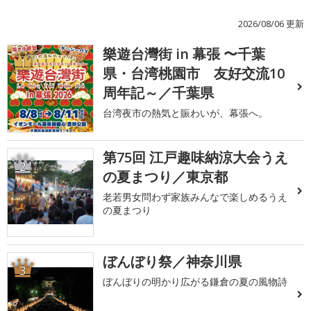
2026/08/06 更新
樂遊台灣街 in 幕張 〜千葉
1
県・台湾桃園市 友好交流10
周年記～／千葉県
台湾夜市の熱気と賑わいが、幕張へ。
第75回 江戸趣味納涼大会うえ
2
の夏まつり／東京都
老若男女問わず家族みんなで楽しめるうえ
の夏まつり
ぼんぼり祭／神奈川県
3
ぼんぼりの明かり広がる鎌倉の夏の風物詩