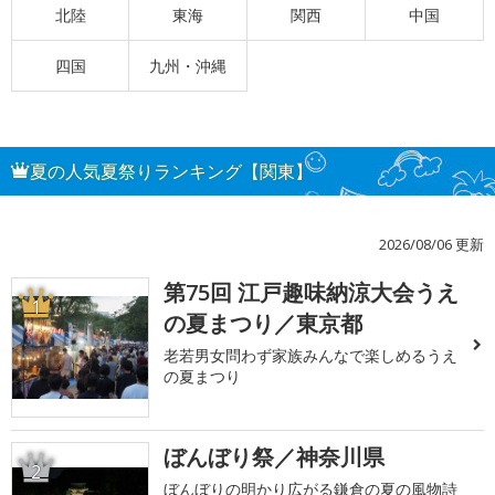
北陸
東海
関西
中国
四国
九州・沖縄
夏の人気夏祭りランキング【関東】
2026/08/06 更新
第75回 江戸趣味納涼大会うえ
1
の夏まつり／東京都
老若男女問わず家族みんなで楽しめるうえ
の夏まつり
ぼんぼり祭／神奈川県
2
ぼんぼりの明かり広がる鎌倉の夏の風物詩