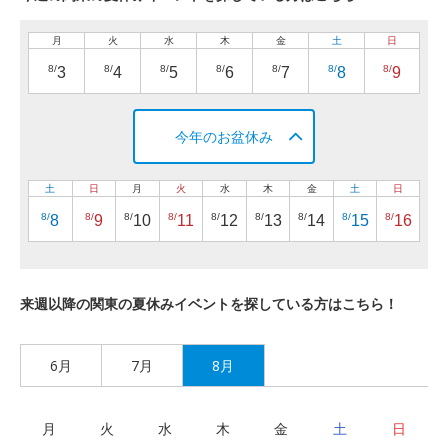
月
火
水
木
金
土
日
8/
8/
8/
8/
8/
8/
8/
3
4
5
6
7
8
9
今年のお盆休み
土
日
月
火
水
木
金
土
日
8/
8/
8/
8/
8/
8/
8/
8/
8/
8
9
10
11
12
13
14
15
16
来週以降の関東の夏休みイベントを探している方はこちら！
6月
7月
8月
月
火
水
木
金
土
日