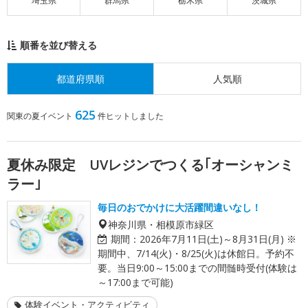
埼玉県
群馬県
栃木県
茨城県
順番を並び替える
都道府県順
人気順
625
関東の夏イベント
件ヒットしました
夏休み限定 UVレジンでつくる｢オーシャンミ
ラー｣
毎日のおでかけに大活躍間違いなし！
神奈川県・相模原市緑区
期間：
2026年7月11日(土)～8月31日(月) ※
期間中、7/14(火)・8/25(火)は休館日。予約不
要。当日9:00～15:00までの間髄時受付(体験は
～17:00まで可能)
体験イベント・アクティビティ