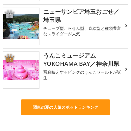
ニューサンピア埼玉おごせ／
2
埼玉県
チューブ型、らせん型、直線型と種類豊富
なスライダーが人気
うんこミュージアム
3
YOKOHAMA BAY／神奈川県
写真映えするピンクのうんこワールドが誕
生
関東の夏の人気スポットランキング