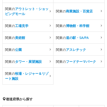
関東の
アウトレット・ショッ
関東の
商業施設・百貨店
ピングモール
関東の
工場見学
関東の
博物館・科学館
関東の
美術館
関東の
道の駅・SA/PA
関東の
公園
関東の
アスレチック
関東の
タワー・展望施設
関東の
フードテーマパーク
関東の
牧場・レジャー＆リゾ
ート施設
都道府県から探す