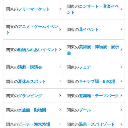
関東の
コンサート・音楽イベ
関東の
フリーマーケット
ント
関東の
アニメ・ゲームイベン
関東の
花イベント
ト
関東の
美術展・博物展・展示
関東の
動物ふれあいイベント
会
関東の
演劇・講演会
関東の
フェア
関東の
夏休みスポット
関東の
キャンプ場・BBQ場
関東の
グランピング
関東の
遊園地・テーマパーク
関東の
水族館・動物園
関東の
プール
関東の
ビーチ・海水浴場
関東の
温泉・スパリゾート