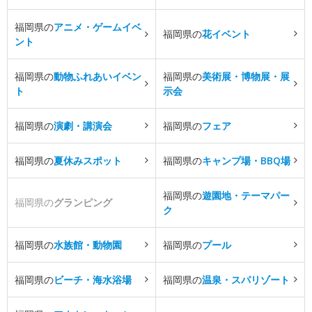
福岡県の
アニメ・ゲームイベ
福岡県の
花イベント
ント
福岡県の
動物ふれあいイベン
福岡県の
美術展・博物展・展
ト
示会
福岡県の
演劇・講演会
福岡県の
フェア
福岡県の
夏休みスポット
福岡県の
キャンプ場・BBQ場
福岡県の
遊園地・テーマパー
福岡県の
グランピング
ク
福岡県の
水族館・動物園
福岡県の
プール
福岡県の
ビーチ・海水浴場
福岡県の
温泉・スパリゾート