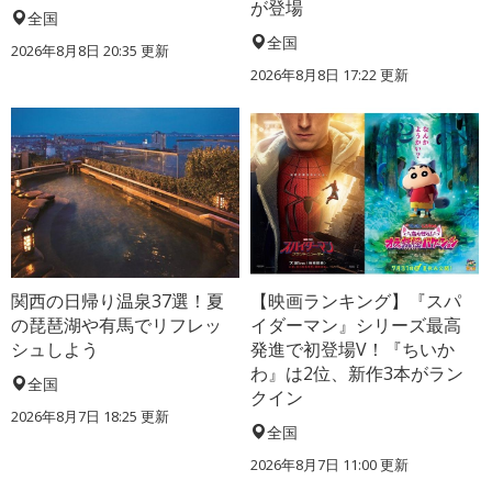
が登場
全国
全国
2026年8月8日 20:35
更新
2026年8月8日 17:22
更新
関西の日帰り温泉37選！夏
【映画ランキング】『スパ
の琵琶湖や有馬でリフレッ
イダーマン』シリーズ最高
シュしよう
発進で初登場V！『ちいか
わ』は2位、新作3本がラン
全国
クイン
2026年8月7日 18:25
更新
全国
2026年8月7日 11:00
更新