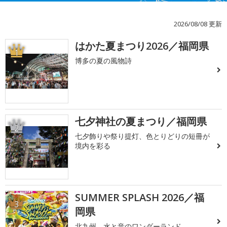
2026/08/08 更新
はかた夏まつり2026／福岡県
1
博多の夏の風物詩
七夕神社の夏まつり／福岡県
2
七夕飾りや祭り提灯、色とりどりの短冊が
境内を彩る
SUMMER SPLASH 2026／福
3
岡県
北九州、水と音のワンダーランド