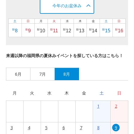
今年のお盆休み
土
日
月
火
水
木
金
土
日
8/
8/
8/
8/
8/
8/
8/
8/
8/
8
9
10
11
12
13
14
15
16
来週以降の福岡県の夏休みイベントを探している方はこちら！
6月
7月
8月
月
火
水
木
金
土
日
1
2
3
4
5
6
7
8
9