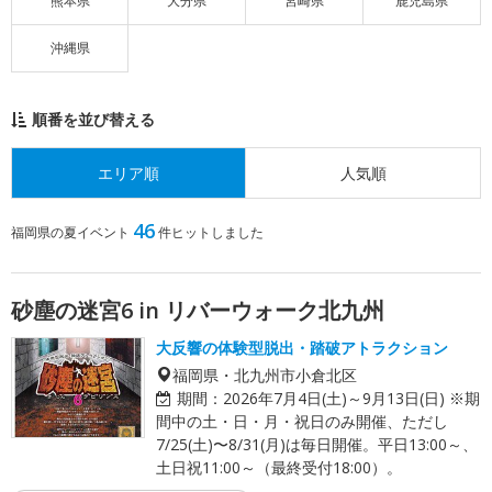
熊本県
大分県
宮崎県
鹿児島県
沖縄県
順番を並び替える
エリア順
人気順
46
福岡県の夏イベント
件ヒットしました
砂塵の迷宮6 in リバーウォーク北九州
大反響の体験型脱出・踏破アトラクション
福岡県・北九州市小倉北区
期間：
2026年7月4日(土)～9月13日(日) ※期
間中の土・日・月・祝日のみ開催、ただし
7/25(土)〜8/31(月)は毎日開催。平日13:00～、
土日祝11:00～（最終受付18:00）。