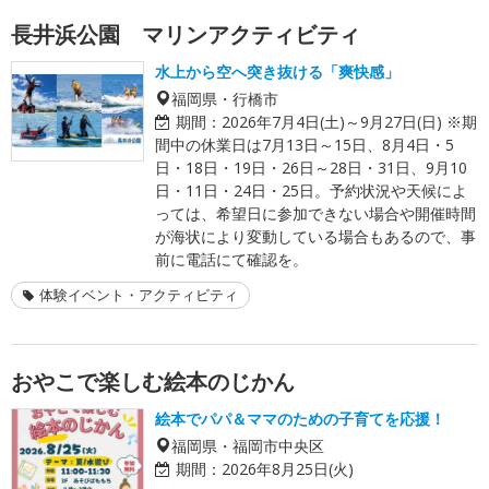
長井浜公園 マリンアクティビティ
水上から空へ突き抜ける「爽快感」
福岡県・行橋市
期間：
2026年7月4日(土)～9月27日(日) ※期
間中の休業日は7月13日～15日、8月4日・5
日・18日・19日・26日～28日・31日、9月10
日・11日・24日・25日。予約状況や天候によ
っては、希望日に参加できない場合や開催時間
が海状により変動している場合もあるので、事
前に電話にて確認を。
体験イベント・アクティビティ
おやこで楽しむ絵本のじかん
絵本でパパ＆ママのための子育てを応援！
福岡県・福岡市中央区
期間：
2026年8月25日(火)