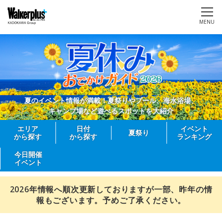
MENU
夏のイベント情報が満載！夏祭りやプール、海水浴場、
キャンプ場など遊べるスポットを大紹介
エリア
日付
イベント
夏祭り
から探す
から探す
ランキング
今日開催
イベント
2026年情報へ順次更新しておりますが一部、昨年の情
報もございます。予めご了承ください。