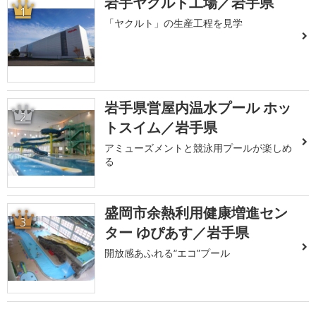
岩手ヤクルト工場／岩手県
1
「ヤクルト」の生産工程を見学
岩手県営屋内温水プール ホッ
2
トスイム／岩手県
アミューズメントと競泳用プールが楽しめ
る
盛岡市余熱利用健康増進セン
3
ター ゆぴあす／岩手県
開放感あふれる“エコ”プール