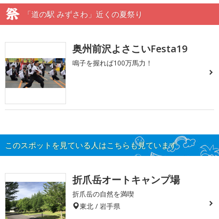
「道の駅 みずさわ」近くの夏祭り
奥州前沢よさこいFesta19
鳴子を握れば100万馬力！
このスポットを見ている人はこちらも見ています
折爪岳オートキャンプ場
折爪岳の自然を満喫
東北 / 岩手県