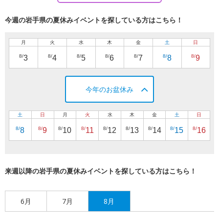
今週の岩手県の夏休みイベントを探している方はこちら！
月
火
水
木
金
土
日
8/
8/
8/
8/
8/
8/
8/
3
4
5
6
7
8
9
今年のお盆休み
土
日
月
火
水
木
金
土
日
8/
8/
8/
8/
8/
8/
8/
8/
8/
8
9
10
11
12
13
14
15
16
来週以降の岩手県の夏休みイベントを探している方はこちら！
6月
7月
8月