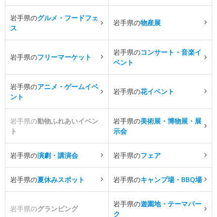
岩手県の
グルメ・フードフェ
岩手県の
物産展
ス
岩手県の
コンサート・音楽イ
岩手県の
フリーマーケット
ベント
岩手県の
アニメ・ゲームイベ
岩手県の
花イベント
ント
岩手県の
動物ふれあいイベン
岩手県の
美術展・博物展・展
ト
示会
岩手県の
演劇・講演会
岩手県の
フェア
岩手県の
夏休みスポット
岩手県の
キャンプ場・BBQ場
岩手県の
遊園地・テーマパー
岩手県の
グランピング
ク