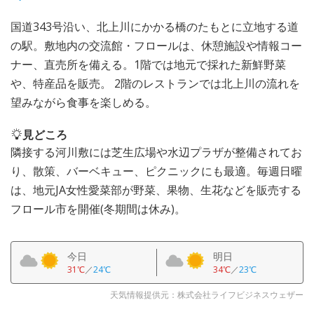
国道343号沿い、北上川にかかる橋のたもとに立地する道
の駅。敷地内の交流館・フロールは、休憩施設や情報コー
ナー、直売所を備える。1階では地元で採れた新鮮野菜
や、特産品を販売。 2階のレストランでは北上川の流れを
望みながら食事を楽しめる。
見どころ
隣接する河川敷には芝生広場や水辺プラザが整備されてお
り、散策、バーベキュー、ピクニックにも最適。毎週日曜
は、地元JA女性愛菜部が野菜、果物、生花などを販売する
フロール市を開催(冬期間は休み)。
今日
明日
31℃
／
24℃
34℃
／
23℃
天気情報提供元：株式会社ライフビジネスウェザー