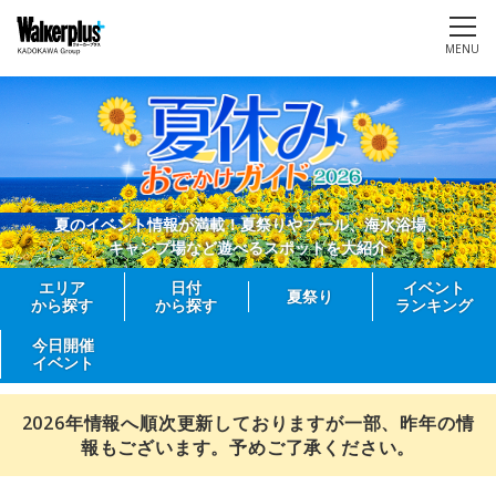
MENU
夏のイベント情報が満載！夏祭りやプール、海水浴場、
キャンプ場など遊べるスポットを大紹介
エリア
日付
イベント
夏祭り
から探す
から探す
ランキング
今日開催
イベント
2026年情報へ順次更新しておりますが一部、昨年の情
報もございます。予めご了承ください。