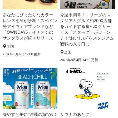
あなたにぴったりなカラー
今週末開幕！Ｊリーグのス
レンズをAIが診断！スペイン
タジアムグルメ約2000店舗
発アイウェアブランドなど
をガイドする食べログサー
「OWNDAYS」イチオシの
ビス「スタモグ」がローン
サングラスが続々リリース
チ！“おいしい”をスタジアム
観戦の入り口に
全国
全国
2026年8月4日 17:00
更新
2026年8月4日 14:50
更新
冷やすと缶に“沖縄の海”が出
サウナのあとに、