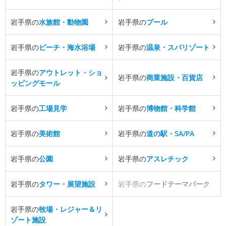
岩手県の
水族館・動物園
岩手県の
プール
岩手県の
ビーチ・海水浴場
岩手県の
温泉・スパリゾート
岩手県の
アウトレット・ショ
岩手県の
商業施設・百貨店
ッピングモール
岩手県の
工場見学
岩手県の
博物館・科学館
岩手県の
美術館
岩手県の
道の駅・SA/PA
岩手県の
公園
岩手県の
アスレチック
岩手県の
タワー・展望施設
岩手県の
フードテーマパーク
岩手県の
牧場・レジャー＆リ
ゾート施設