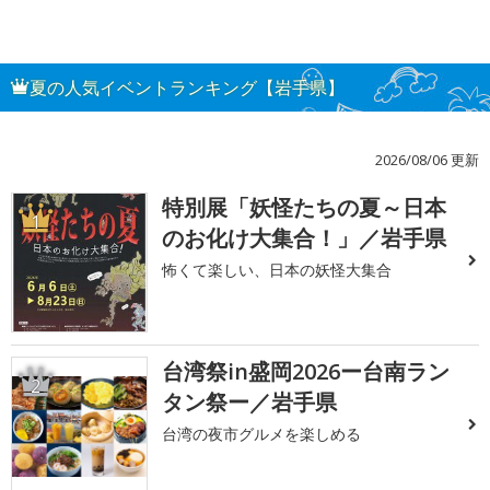
夏の人気イベントランキング【岩手県】
2026/08/06 更新
特別展「妖怪たちの夏～日本
1
のお化け大集合！」／岩手県
怖くて楽しい、日本の妖怪大集合
台湾祭in盛岡2026ー台南ラン
2
タン祭ー／岩手県
台湾の夜市グルメを楽しめる