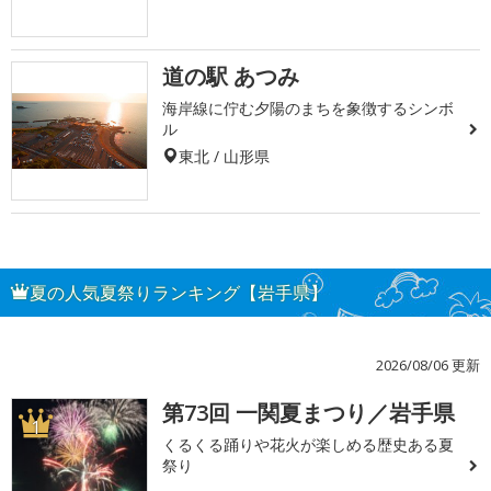
道の駅 あつみ
海岸線に佇む夕陽のまちを象徴するシンボ
ル
東北 / 山形県
夏の人気夏祭りランキング【岩手県】
2026/08/06 更新
第73回 一関夏まつり／岩手県
1
くるくる踊りや花火が楽しめる歴史ある夏
祭り