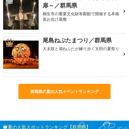
2
扉～／群馬県
桐生市の重要文化財有鄰館で開催する本格
派お化け屋敷
尾島ねぷたまつり／群馬県
3
大太鼓と扇ねぷたが練り歩く太田の夏祭り
群馬県の夏の人気イベントランキング
夏の人気スポットランキング【群馬県】