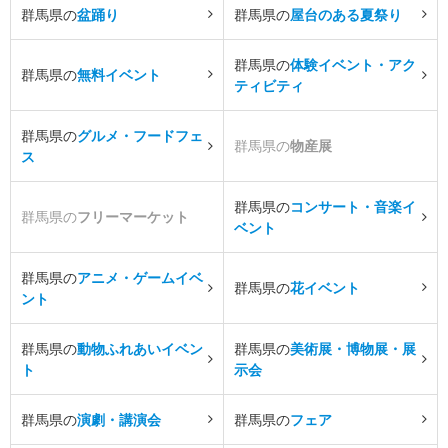
群馬県の
盆踊り
群馬県の
屋台のある夏祭り
群馬県の
体験イベント・アク
群馬県の
無料イベント
ティビティ
群馬県の
グルメ・フードフェ
群馬県の
物産展
ス
群馬県の
コンサート・音楽イ
群馬県の
フリーマーケット
ベント
群馬県の
アニメ・ゲームイベ
群馬県の
花イベント
ント
群馬県の
動物ふれあいイベン
群馬県の
美術展・博物展・展
ト
示会
群馬県の
演劇・講演会
群馬県の
フェア