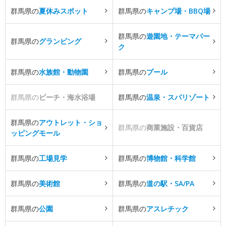
群馬県の
夏休みスポット
群馬県の
キャンプ場・BBQ場
群馬県の
遊園地・テーマパー
群馬県の
グランピング
ク
群馬県の
水族館・動物園
群馬県の
プール
群馬県の
ビーチ・海水浴場
群馬県の
温泉・スパリゾート
群馬県の
アウトレット・ショ
群馬県の
商業施設・百貨店
ッピングモール
群馬県の
工場見学
群馬県の
博物館・科学館
群馬県の
美術館
群馬県の
道の駅・SA/PA
群馬県の
公園
群馬県の
アスレチック