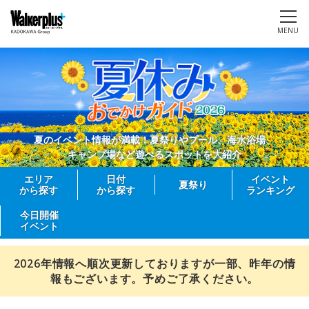
MENU
夏のイベント情報が満載！夏祭りやプール、海水浴場、
キャンプ場など遊べるスポットを大紹介
エリア
日付
イベント
夏祭り
から探す
から探す
ランキング
今日開催
イベント
2026年情報へ順次更新しておりますが一部、昨年の情
報もございます。予めご了承ください。