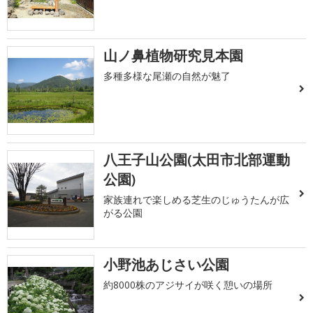
山ノ鼻植物研究見本園
多種多様な尾瀬の自然が魅了
八王子山公園(太田市北部運動
公園)
家族連れで楽しめる芝生のじゅうたんが広
がる公園
小野池あじさい公園
約8000株のアジサイが咲く憩いの場所