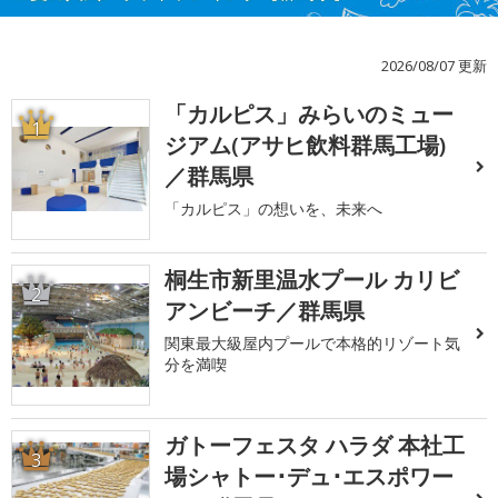
2026/08/07 更新
「カルピス」みらいのミュー
1
ジアム(アサヒ飲料群馬工場)
／群馬県
「カルピス」の想いを、未来へ
桐生市新里温水プール カリビ
2
アンビーチ／群馬県
関東最大級屋内プールで本格的リゾート気
分を満喫
ガトーフェスタ ハラダ 本社工
3
場シャトー･デュ･エスポワー