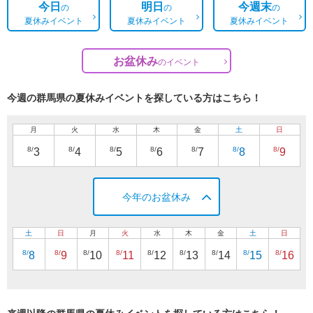
今日
明日
今週末
の
の
の
夏休みイベント
夏休みイベント
夏休みイベント
お盆休み
の
イベント
今週の群馬県の夏休みイベントを探している方はこちら！
月
火
水
木
金
土
日
8/
8/
8/
8/
8/
8/
8/
3
4
5
6
7
8
9
今年のお盆休み
土
日
月
火
水
木
金
土
日
8/
8/
8/
8/
8/
8/
8/
8/
8/
8
9
10
11
12
13
14
15
16