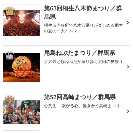
第63回桐生八木節まつり／群
1
馬県
桐生市内各所で八木節踊りが楽しめる桐生
の夏の一大イベント
尾島ねぷたまつり／群馬県
2
大太鼓と扇ねぷたが練り歩く太田の夏祭り
第52回高崎まつり／群馬県
3
心共生 ～繋がる心、響き合う高崎まつり～