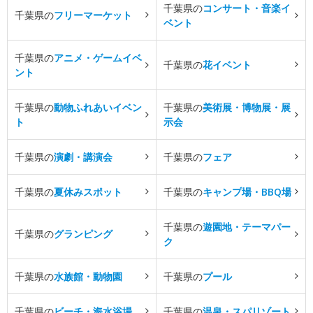
千葉県の
コンサート・音楽イ
千葉県の
フリーマーケット
ベント
千葉県の
アニメ・ゲームイベ
千葉県の
花イベント
ント
千葉県の
動物ふれあいイベン
千葉県の
美術展・博物展・展
ト
示会
千葉県の
演劇・講演会
千葉県の
フェア
千葉県の
夏休みスポット
千葉県の
キャンプ場・BBQ場
千葉県の
遊園地・テーマパー
千葉県の
グランピング
ク
千葉県の
水族館・動物園
千葉県の
プール
千葉県の
ビーチ・海水浴場
千葉県の
温泉・スパリゾート