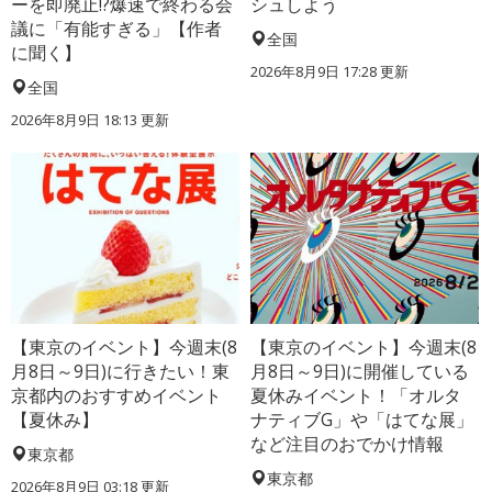
ーを即廃止!?爆速で終わる会
シュしよう
議に「有能すぎる」【作者
全国
に聞く】
2026年8月9日 17:28
更新
全国
2026年8月9日 18:13
更新
【東京のイベント】今週末(8
【東京のイベント】今週末(8
月8日～9日)に行きたい！東
月8日～9日)に開催している
京都内のおすすめイベント
夏休みイベント！「オルタ
【夏休み】
ナティブG」や「はてな展」
など注目のおでかけ情報
東京都
東京都
2026年8月9日 03:18
更新