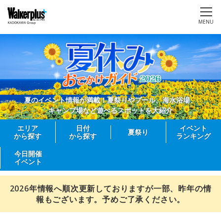
MENU
夏のイベント情報が満載！夏祭りやプール、海水浴場、
キャンプ場など遊べるスポットを大紹介
エリア
日付
イベント
夏祭り
から探す
から探す
ランキング
今日開催
イベント
2026年情報へ順次更新しておりますが一部、昨年の情
報もございます。予めご了承ください。