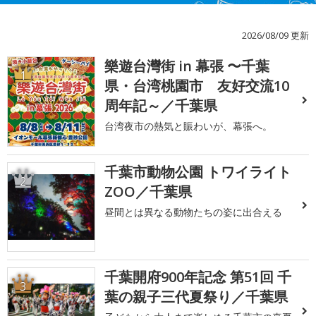
2026/08/09 更新
樂遊台灣街 in 幕張 〜千葉
1
県・台湾桃園市 友好交流10
周年記～／千葉県
台湾夜市の熱気と賑わいが、幕張へ。
千葉市動物公園 トワイライト
2
ZOO／千葉県
昼間とは異なる動物たちの姿に出合える
千葉開府900年記念 第51回 千
3
葉の親子三代夏祭り／千葉県