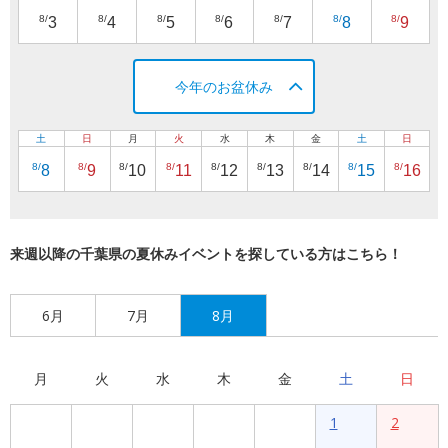
8/
8/
8/
8/
8/
8/
8/
3
4
5
6
7
8
9
今年のお盆休み
土
日
月
火
水
木
金
土
日
8/
8/
8/
8/
8/
8/
8/
8/
8/
8
9
10
11
12
13
14
15
16
来週以降の千葉県の夏休みイベントを探している方はこちら！
6月
7月
8月
月
火
水
木
金
土
日
1
2