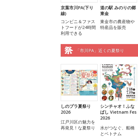
京葉市川PA(下り
道の駅 みのりの郷
線)
東金
コンビニ＆ファス
東金市の農産物や
トフードが24時間
特産品を販売
利用できる
「市川PA」近くの夏祭り
しのプラ夏祭り
シンチャオ！ふな
2026
ばし Vietnam Fes
2026
江戸川区の魅力を
再発見！な夏祭り
水がつなぐ、船橋
とベトナム