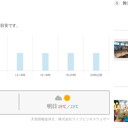
興
5
の目安です。
明日
29℃
／
23℃
天気情報提供元：株式会社ライフビジネスウェザー