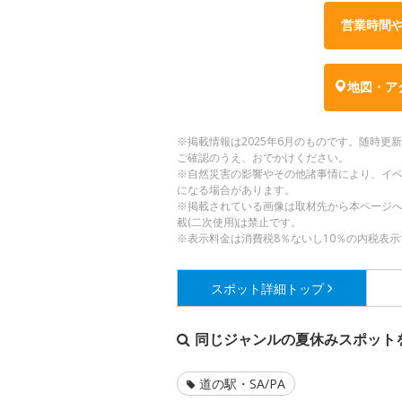
営業時間
地図・ア
※掲載情報は2025年6月のものです。随時
ご確認のうえ、おでかけください。
※自然災害の影響やその他諸事情により、イ
になる場合があります。
※掲載されている画像は取材先から本ページ
載(二次使用)は禁止です。
※表示料金は消費税8％ないし10％の内税表示
スポット詳細
トップ
同じジャンルの夏休みスポット
道の駅・SA/PA