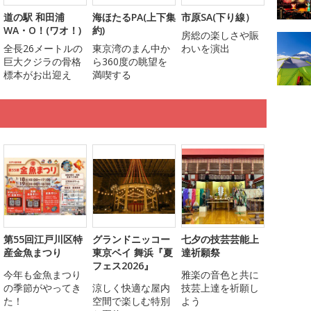
道の駅 和田浦
海ほたるPA(上下集
市原SA(下り線）
WA・O！(ワオ！)
約)
房総の楽しさや賑
全長26メートルの
東京湾のまん中か
わいを演出
巨大クジラの骨格
ら360度の眺望を
標本がお出迎え
満喫する
第55回江戸川区特
グランドニッコー
七夕の技芸芸能上
産金魚まつり
東京ベイ 舞浜『夏
達祈願祭
フェス2026』
今年も金魚まつり
雅楽の音色と共に
の季節がやってき
涼しく快適な屋内
技芸上達を祈願し
た！
空間で楽しむ特別
よう