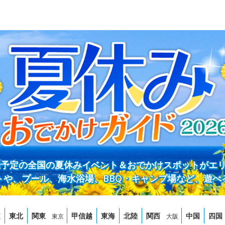
開催予定の全国の夏休みイベント＆おでかけスポットがエ
トや、プール、海水浴場、BBQ・キャンプ場など、遊べ
道
東北
関東
甲信越
東海
北陸
関西
中国
四国
東京
大阪