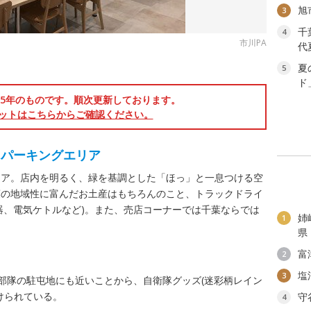
旭
3
千
4
市川PA
代
夏
5
ド
025年のものです。順次更新しております。
ットはこちらからご確認ください。
るパーキングエリア
リア。店内を明るく、緑を基調とした「ほっ」と一息つける空
葉の地域性に富んだお土産はもちろんのこと、トラックドライ
電器、電気ケトルなど)。また、売店コーナーでは千葉ならでは
姉
1
県
富
2
塩
3
)部隊の駐屯地にも近いことから、自衛隊グッズ(迷彩柄レイン
けられている。
守
4