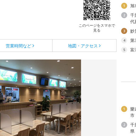
旭
1
千
2
代
このページをスマホで
見る
妙
3
第
4
営業時間など
地図・アクセス
富
5
樂
1
市
千
2
県