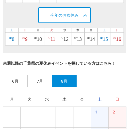
今年のお盆休み
土
日
月
火
水
木
金
土
日
8/
8/
8/
8/
8/
8/
8/
8/
8/
8
9
10
11
12
13
14
15
16
来週以降の千葉県の夏休みイベントを探している方はこちら！
6月
7月
8月
月
火
水
木
金
土
日
1
2