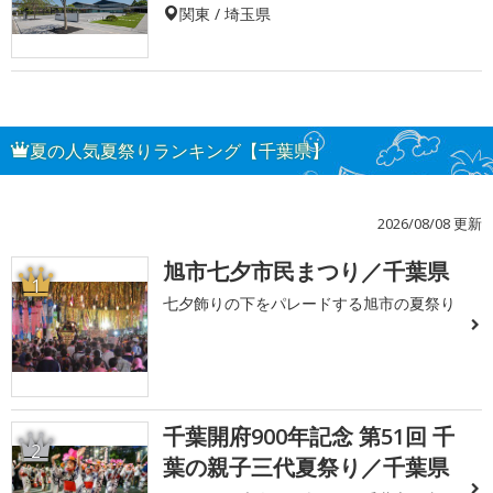
関東 / 埼玉県
夏の人気夏祭りランキング【千葉県】
2026/08/08 更新
旭市七夕市民まつり／千葉県
1
七夕飾りの下をパレードする旭市の夏祭り
千葉開府900年記念 第51回 千
2
葉の親子三代夏祭り／千葉県