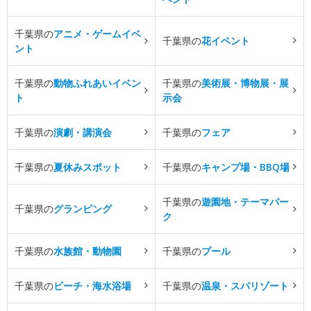
千葉県の
アニメ・ゲームイベ
千葉県の
花イベント
ント
千葉県の
動物ふれあいイベン
千葉県の
美術展・博物展・展
ト
示会
千葉県の
演劇・講演会
千葉県の
フェア
千葉県の
夏休みスポット
千葉県の
キャンプ場・BBQ場
千葉県の
遊園地・テーマパー
千葉県の
グランピング
ク
千葉県の
水族館・動物園
千葉県の
プール
千葉県の
ビーチ・海水浴場
千葉県の
温泉・スパリゾート