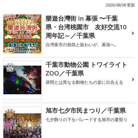
2026/08/08 更新
樂遊台灣街 in 幕張 〜千葉
1
県・台湾桃園市 友好交流10
周年記～／千葉県
台湾夜市の熱気と賑わいが、幕張へ。
千葉市動物公園 トワイライト
2
ZOO／千葉県
昼間とは異なる動物たちの姿に出合える
旭市七夕市民まつり／千葉県
3
七夕飾りの下をパレードする旭市の夏祭り