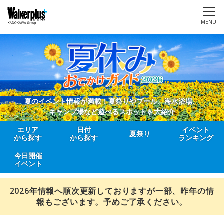
MENU
夏のイベント情報が満載！夏祭りやプール、海水浴場、
キャンプ場など遊べるスポットを大紹介
エリア
日付
イベント
夏祭り
から探す
から探す
ランキング
今日開催
イベント
2026年情報へ順次更新しておりますが一部、昨年の情
報もございます。予めご了承ください。