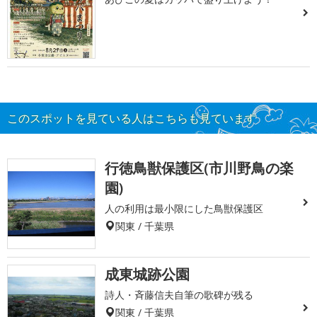
このスポットを見ている人はこちらも見ています
行徳鳥獣保護区(市川野鳥の楽
園)
人の利用は最小限にした鳥獣保護区
関東 / 千葉県
成東城跡公園
詩人・斉藤信夫自筆の歌碑が残る
関東 / 千葉県