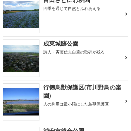
四季を通じて自然とふれあえる
成東城跡公園
詩人・斉藤信夫自筆の歌碑が残る
行徳鳥獣保護区(市川野鳥の楽
園)
人の利用は最小限にした鳥獣保護区
浦安市総合公園