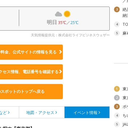
／
絶
3
納
明日
35℃
／
25℃
T
4
麻
5
天気情報提供元：株式会社ライフビジネスウェザー
や料金、公式サイトの
情報を見る
クセス情報、電話番号を確認する
東
1
のスポットのトップへ戻る
東
2
ポ
3
など
地図・アクセス
イベント情報
ち
4
J
5