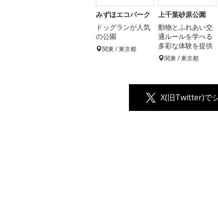
みずほエコパーク
上千葉砂原公園
ドッグランが人気
動物とふれあい交
の公園
通ルールを学べる
多彩な体験を提供
関東 / 東京都
関東 / 東京都
X(旧Twitter)