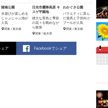
陵南公園
日光市霧降高原 キ
わかぐさ公園
スゲ平園地
水遊びが楽しめる
バラエティに富ん
じゃぶじゃぶ池が
雄大な景色と季節
だ遊具と子供向け
人気
の花々を眺めなが
プールが人気
ら散策
関東 / 東京都
関東 / 東京都
関東 / 栃木県
でシェア
Facebookでシェア