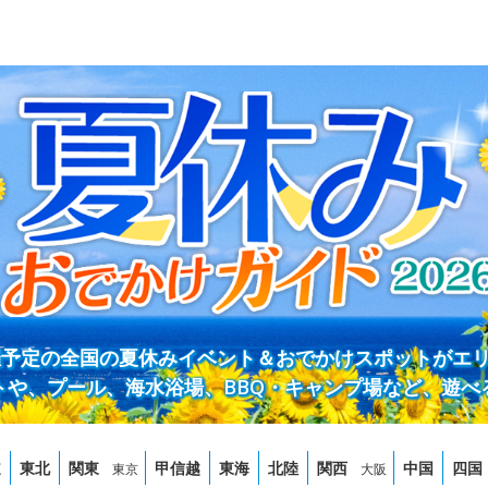
開催予定の全国の夏休みイベント＆おでかけスポットがエ
トや、プール、海水浴場、BBQ・キャンプ場など、遊べ
道
東北
関東
甲信越
東海
北陸
関西
中国
四国
東京
大阪