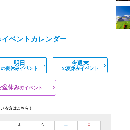
みイベントカレンダー
明日
今週末
の
夏休みイベント
の
夏休みイベント
お盆休み
の
イベント
ている方はこちら！
木
金
土
日