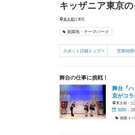
キッザニア東京の
東京都
江東区
遊園地・テーマパーク
スポット詳細
トップ
営業時間
舞台の仕事に挑戦！
舞台『ハ
京がコラ
東京都・江
期間：
2
体験イ