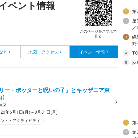
イベント情報
第
1
第
2
／
このページをスマホで
見る
絶
3
納
など
地図・アクセス
イベント情報
T
4
麻
5
リー・ポッターと呪いの子』とキッザニア東
ボ
東区
026年6月1日(月)～8月31日(月)
ベント・アクティビティ
第
1
第
2