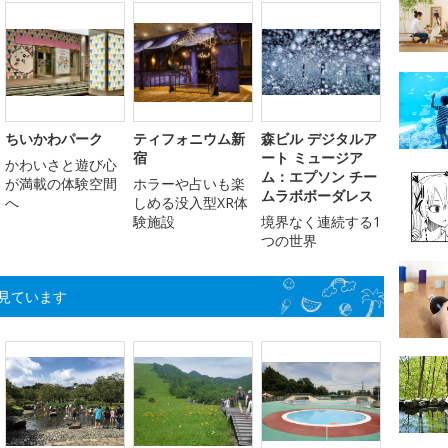
ちいかわパーク
ティフォニウム新
森ビル デジタルア
宿
ート ミュージア
かわいさと遊び心
ム：エプソン チー
が満載の体験空間
ホラーや占いも楽
ムラボボーダレス
へ
しめる没入型XR体
験施設
境界なく連続する1
つの世界
見ています