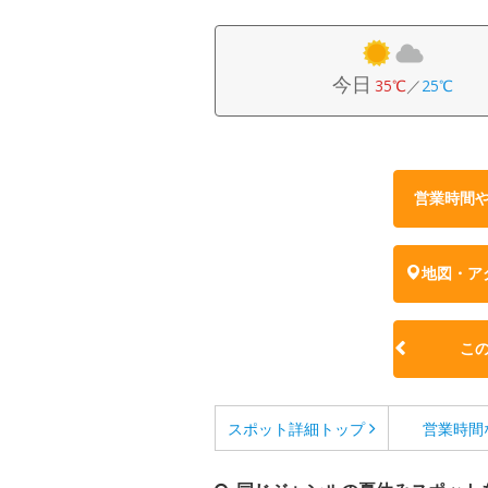
今日
35℃
／
25℃
営業時間
地図・ア
こ
スポット詳細
トップ
営業時間