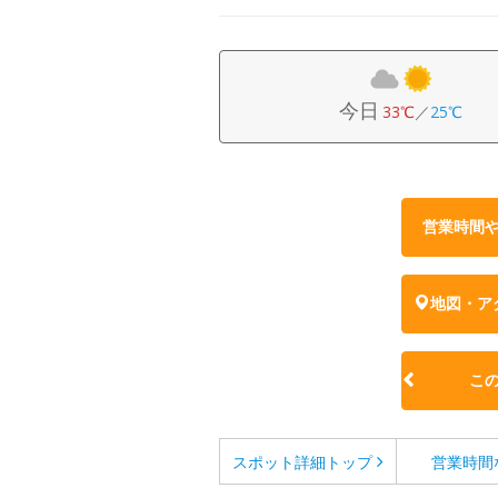
今日
33℃
／
25℃
営業時間
地図・ア
こ
スポット詳細
トップ
営業時間