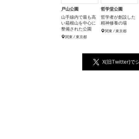
戸山公園
哲学堂公園
山手線内で最も高
哲学者が創設した
い箱根山を中心に
精神修養の場
整備された公園
関東 / 東京都
関東 / 東京都
X(旧Twitter)