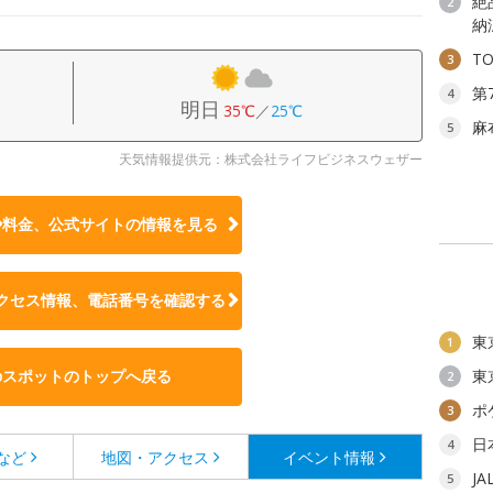
絶
2
納
T
3
第
4
明日
35℃
／
25℃
麻
5
天気情報提供元：株式会社ライフビジネスウェザー
や料金、公式サイトの
情報を見る
クセス情報、電話番号を確認する
東
1
のスポットのトップへ戻る
東
2
ポ
3
日
4
など
地図・アクセス
イベント情報
J
5