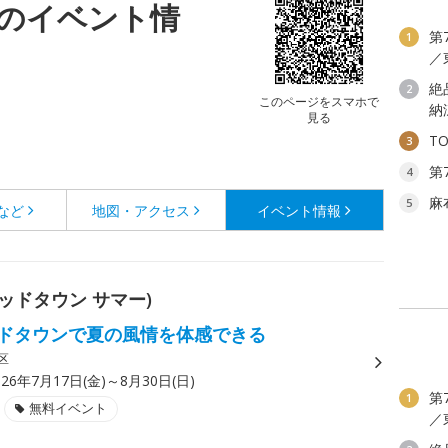
のイベント情
第
1
／
絶
2
このページをスマホで
納
見る
T
3
第
4
麻
5
など
地図・アクセス
イベント情報
(ミッドタウン サマー)
ドタウンで夏の風情を体感できる
区
026年7月17日(金)～8月30日(日)
第
1
無料イベント
／