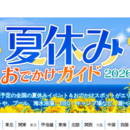
開催予定の全国の夏休みイベント＆おでかけスポットがエ
トや、プール、海水浴場、BBQ・キャンプ場など、遊べ
道
東北
関東
甲信越
東海
北陸
関西
中国
四国
東京
大阪