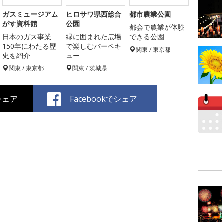
ガスミュージアム
ヒロサワ県西総合
都市農業公園
がす資料館
公園
都会で農業が体験
日本のガス事業
緑に囲まれた広場
できる公園
150年にわたる歴
で楽しむバーベキ
関東 / 東京都
史を紹介
ュー
関東 / 東京都
関東 / 茨城県
でシェア
Facebookでシェア