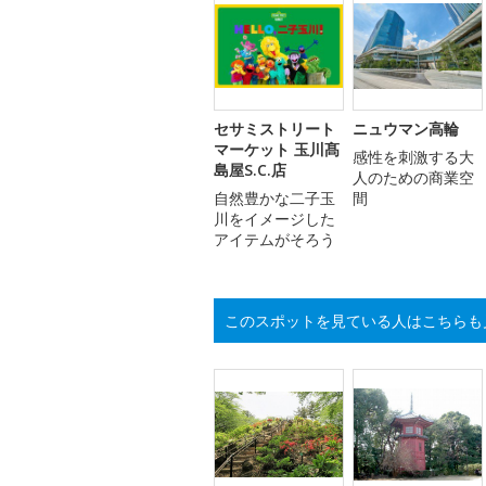
セサミストリート
ニュウマン高輪
マーケット 玉川髙
感性を刺激する大
島屋S.C.店
人のための商業空
自然豊かな二子玉
間
川をイメージした
アイテムがそろう
このスポットを見ている人はこちらも