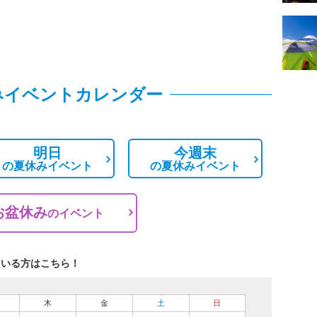
みイベントカレンダー
明日
今週末
の
夏休みイベント
の
夏休みイベント
お盆休み
の
イベント
ている方はこちら！
木
金
土
日