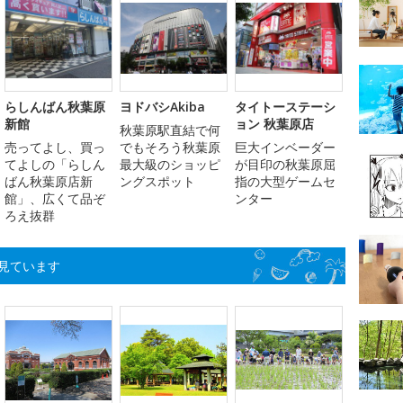
らしんばん秋葉原
ヨドバシAkiba
タイトーステーシ
新館
ョン 秋葉原店
秋葉原駅直結で何
売ってよし、買っ
でもそろう秋葉原
巨大インベーダー
てよしの「らしん
最大級のショッピ
が目印の秋葉原屈
ばん秋葉原店新
ングスポット
指の大型ゲームセ
館」、広くて品ぞ
ンター
ろえ抜群
見ています