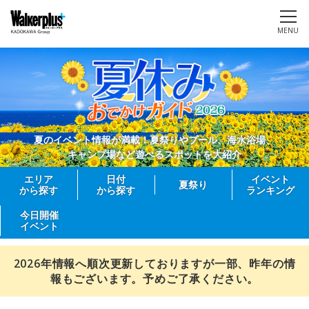
MENU
夏のイベント情報が満載！夏祭りやプール、海水浴場、
キャンプ場など遊べるスポットを大紹介
エリア
日付
イベント
夏祭り
から探す
から探す
ランキング
今日開催
イベント
2026年情報へ順次更新しておりますが一部、昨年の情
報もございます。予めご了承ください。