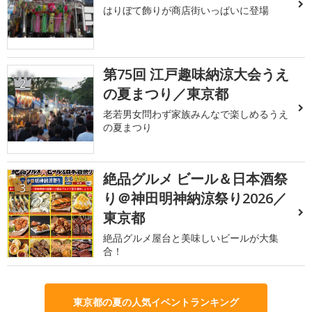
はりぼて飾りが商店街いっぱいに登場
第75回 江戸趣味納涼大会うえ
2
の夏まつり／東京都
老若男女問わず家族みんなで楽しめるうえ
の夏まつり
絶品グルメ ビール＆日本酒祭
3
り＠神田明神納涼祭り2026／
東京都
絶品グルメ屋台と美味しいビールが大集
合！
東京都の夏の人気イベントランキング