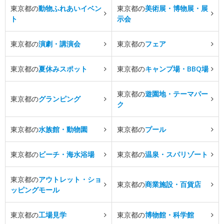
東京都の
動物ふれあいイベン
東京都の
美術展・博物展・展
ト
示会
東京都の
演劇・講演会
東京都の
フェア
東京都の
夏休みスポット
東京都の
キャンプ場・BBQ場
東京都の
遊園地・テーマパー
東京都の
グランピング
ク
東京都の
水族館・動物園
東京都の
プール
東京都の
ビーチ・海水浴場
東京都の
温泉・スパリゾート
東京都の
アウトレット・ショ
東京都の
商業施設・百貨店
ッピングモール
東京都の
工場見学
東京都の
博物館・科学館