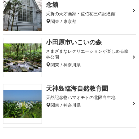
念館
夭折の天才画家・佐伯祐三の記念館
関東 / 東京都
小田原市いこいの森
さまざまなレクリエーションが楽しめる森
林公園
関東 / 神奈川県
天神島臨海自然教育園
天然記念物ハマオモトの北限自生地
関東 / 神奈川県