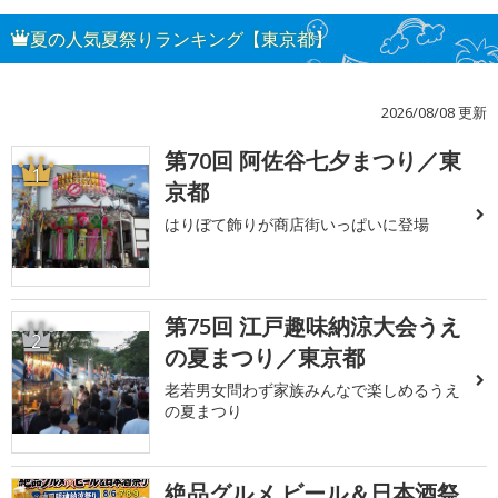
夏の人気夏祭りランキング【東京都】
2026/08/08 更新
第70回 阿佐谷七夕まつり／東
1
京都
はりぼて飾りが商店街いっぱいに登場
第75回 江戸趣味納涼大会うえ
2
の夏まつり／東京都
老若男女問わず家族みんなで楽しめるうえ
の夏まつり
絶品グルメ ビール＆日本酒祭