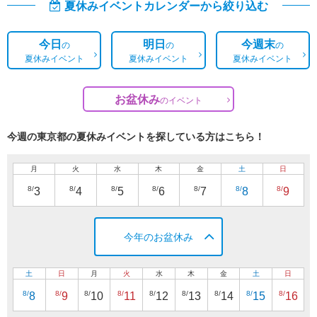
夏休みイベントカレンダーから絞り込む
今日
明日
今週末
の
の
の
夏休みイベント
夏休みイベント
夏休みイベント
お盆休み
の
イベント
今週の東京都の夏休みイベントを探している方はこちら！
月
火
水
木
金
土
日
8/
8/
8/
8/
8/
8/
8/
3
4
5
6
7
8
9
今年のお盆休み
土
日
月
火
水
木
金
土
日
8/
8/
8/
8/
8/
8/
8/
8/
8/
8
9
10
11
12
13
14
15
16