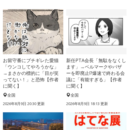
お留守番にブチギレた愛猫
新任PTA会長「無駄をなくし
「ウンコしてやろうかな」
ます」→ベルマークやバザ
→まさかの標的に「目が笑
ーを即廃止!?爆速で終わる会
ってない！」と恐怖【作者
議に「有能すぎる」【作者
に聞く】
に聞く】
全国
全国
2026年8月9日 20:30
更新
2026年8月9日 18:13
更新