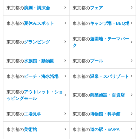
東京都の
演劇・講演会
東京都の
フェア
東京都の
夏休みスポット
東京都の
キャンプ場・BBQ場
東京都の
遊園地・テーマパー
東京都の
グランピング
ク
東京都の
水族館・動物園
東京都の
プール
東京都の
ビーチ・海水浴場
東京都の
温泉・スパリゾート
東京都の
アウトレット・ショ
東京都の
商業施設・百貨店
ッピングモール
東京都の
工場見学
東京都の
博物館・科学館
東京都の
美術館
東京都の
道の駅・SA/PA