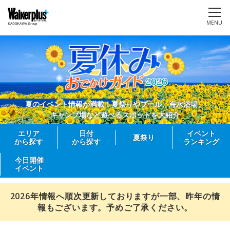
MENU
夏のイベント情報が満載！夏祭りやプール、海水浴場、
キャンプ場など遊べるスポットを大紹介
エリア
日付
イベント
夏祭り
から探す
から探す
ランキング
今日開催
イベント
2026年情報へ順次更新しておりますが一部、昨年の情
報もございます。予めご了承ください。