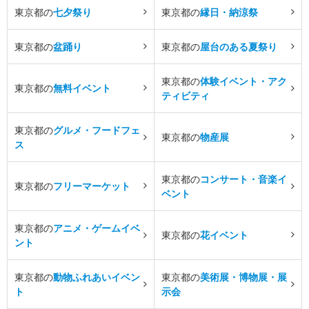
東京都の
七夕祭り
東京都の
縁日・納涼祭
東京都の
盆踊り
東京都の
屋台のある夏祭り
東京都の
体験イベント・アク
東京都の
無料イベント
ティビティ
東京都の
グルメ・フードフェ
東京都の
物産展
ス
東京都の
コンサート・音楽イ
東京都の
フリーマーケット
ベント
東京都の
アニメ・ゲームイベ
東京都の
花イベント
ント
東京都の
動物ふれあいイベン
東京都の
美術展・博物展・展
ト
示会