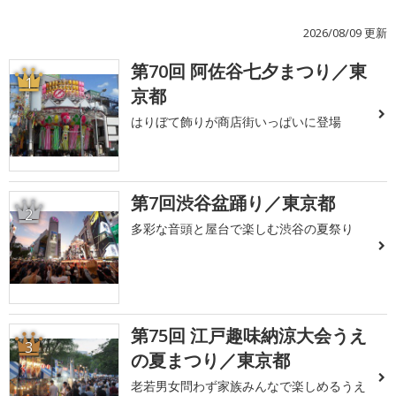
2026/08/09 更新
第70回 阿佐谷七夕まつり／東
1
京都
はりぼて飾りが商店街いっぱいに登場
第7回渋谷盆踊り／東京都
2
多彩な音頭と屋台で楽しむ渋谷の夏祭り
第75回 江戸趣味納涼大会うえ
3
の夏まつり／東京都
老若男女問わず家族みんなで楽しめるうえ