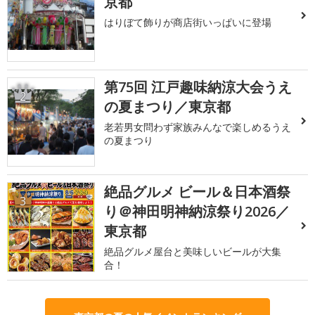
京都
はりぼて飾りが商店街いっぱいに登場
第75回 江戸趣味納涼大会うえ
2
の夏まつり／東京都
老若男女問わず家族みんなで楽しめるうえ
の夏まつり
絶品グルメ ビール＆日本酒祭
3
り＠神田明神納涼祭り2026／
東京都
絶品グルメ屋台と美味しいビールが大集
合！