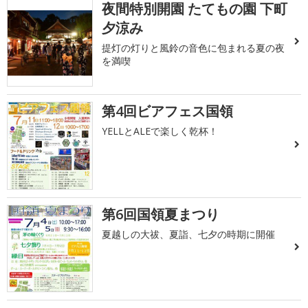
夜間特別開園 たてもの園 下町
夕涼み
提灯の灯りと風鈴の音色に包まれる夏の夜
を満喫
第4回ビアフェス国領
YELLとALEで楽しく乾杯！
第6回国領夏まつり
夏越しの大祓、夏詣、七夕の時期に開催