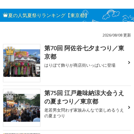
夏の人気夏祭りランキング【東京都】
2026/08/08 更新
第70回 阿佐谷七夕まつり／東
1
京都
はりぼて飾りが商店街いっぱいに登場
第75回 江戸趣味納涼大会うえ
2
の夏まつり／東京都
老若男女問わず家族みんなで楽しめるうえ
の夏まつり