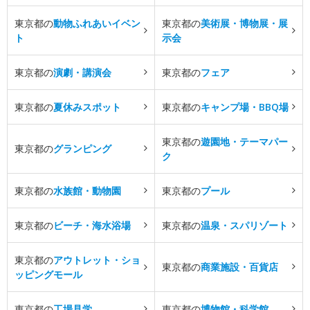
東京都の
動物ふれあいイベン
東京都の
美術展・博物展・展
ト
示会
東京都の
演劇・講演会
東京都の
フェア
東京都の
夏休みスポット
東京都の
キャンプ場・BBQ場
東京都の
遊園地・テーマパー
東京都の
グランピング
ク
東京都の
水族館・動物園
東京都の
プール
東京都の
ビーチ・海水浴場
東京都の
温泉・スパリゾート
東京都の
アウトレット・ショ
東京都の
商業施設・百貨店
ッピングモール
東京都の
工場見学
東京都の
博物館・科学館