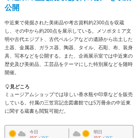
公開
中近東で発掘された美術品や考古資料約2300点を収蔵
し、その中から約200点を展示している。メソポタミア文
明や古代エジプト、古代ペルシアなどの遺跡から出土した
土器、金属器、ガラス器、陶器、タイル、石彫、布、装身
具、写本などを公開する。また、企画展示室では中近東の
歴史及び美術品、工芸品をテーマにした特別展などを随時
開催。
見どころ
ミュージアムショップでは珍しい香水瓶や印章などを販売
している。付属の三笠宮記念図書館では5万冊余の中近東
に関する蔵書も閲覧可能だ。
今日
明日
35℃
／
25℃
35℃
／
25℃