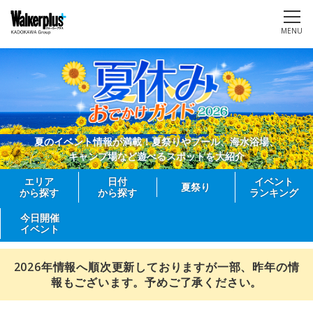
MENU
夏のイベント情報が満載！夏祭りやプール、海水浴場、
キャンプ場など遊べるスポットを大紹介
エリア
日付
イベント
夏祭り
から探す
から探す
ランキング
今日開催
イベント
2026年情報へ順次更新しておりますが一部、昨年の情
報もございます。予めご了承ください。