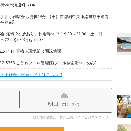
都
青梅市河辺町8-14-3
】JR小作駅から徒歩13分 【車】首都圏中央連絡自動車道青
から約8分
35台 無料 2ヶ所あり。利用時間 平日9:00～22:00、土・日・
0～22:00(7・8月は7:00～）
8-22-1111 青梅市環境部公園緑地課
8-32-5353 こどもプール管理棟(プール開園期間中のみ)
サイトほか、関連サイトはこちら
明日
32℃
／
22℃
天気情報提供元：株式会社ライフビジネスウェザー